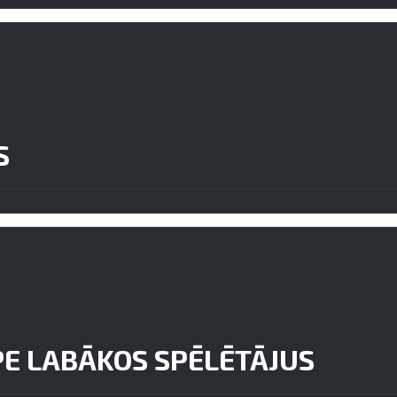
S
PE LABĀKOS SPĒLĒTĀJUS