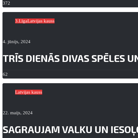
372
3.Līga
Latvijas kauss
4. jūnijs, 2024
TRĪS DIENĀS DIVAS SPĒLES U
62
Latvijas kauss
22. maijs, 2024
SAGRAUJAM VALKU UN IESOĻ