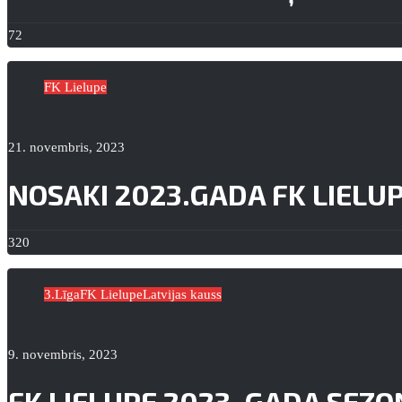
72
FK Lielupe
21. novembris, 2023
NOSAKI 2023.GADA FK LIELU
320
3.Līga
FK Lielupe
Latvijas kauss
9. novembris, 2023
FK LIELUPE 2023. GADA SEZO