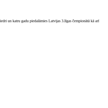
edri un katru gadu piedalāmies Latvijas 3.līgas čempionātā kā arī