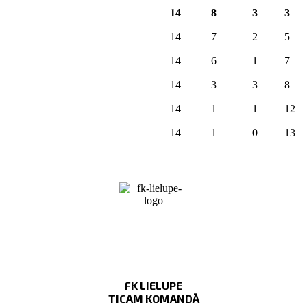
14
8
3
3
14
7
2
5
14
6
1
7
14
3
3
8
14
1
1
12
14
1
0
13
FK LIELUPE
TICAM KOMANDĀ