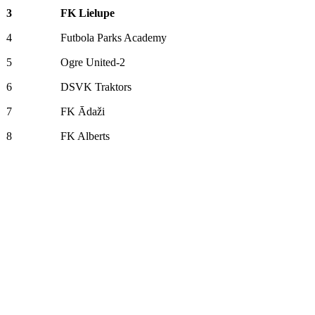
3
FK Lielupe
4
Futbola Parks Academy
5
Ogre United-2
6
DSVK Traktors
7
FK Ādaži
8
FK Alberts