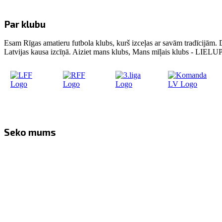
Par klubu
Esam Rīgas amatieru futbola klubs, kurš izceļas ar savām tradīcijām. 
Latvijas kausa izcīņā. Aiziet mans klubs, Mans mīļais klubs - LIE
Seko mums
Facebook
Twitter
Instagram
YouTube