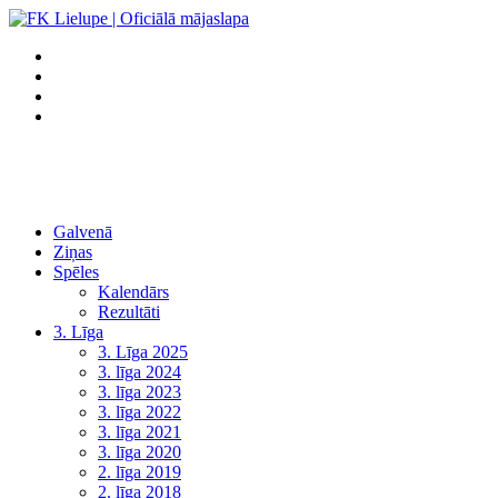
Galvenā
Ziņas
Spēles
Kalendārs
Rezultāti
3. Līga
3. Līga 2025
3. līga 2024
3. līga 2023
3. līga 2022
3. līga 2021
3. līga 2020
2. līga 2019
2. līga 2018