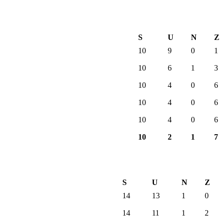
S
U
N
Z
10
9
0
1
10
6
1
3
10
4
0
6
10
4
0
6
10
4
0
6
10
2
1
7
S
U
N
Z
14
13
1
0
14
11
1
2