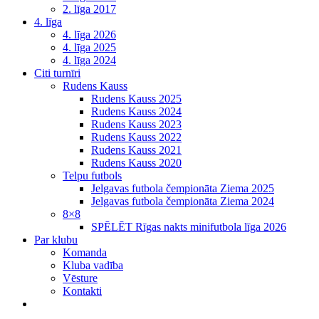
2. līga 2017
4. līga
4. līga 2026
4. līga 2025
4. līga 2024
Citi turnīri
Rudens Kauss
Rudens Kauss 2025
Rudens Kauss 2024
Rudens Kauss 2023
Rudens Kauss 2022
Rudens Kauss 2021
Rudens Kauss 2020
Telpu futbols
Jelgavas futbola čempionāta Ziema 2025
Jelgavas futbola čempionāta Ziema 2024
8×8
SPĒLĒT Rīgas nakts minifutbola līga 2026
Par klubu
Komanda
Kluba vadība
Vēsture
Kontakti