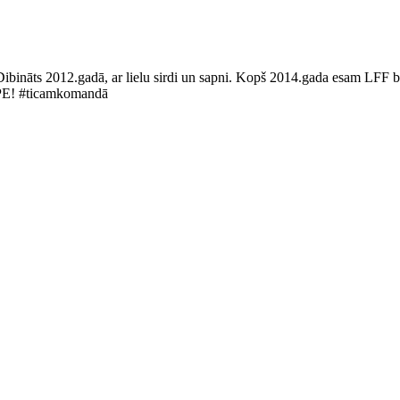
Dibināts 2012.gadā, ar lielu sirdi un sapni. Kopš 2014.gada esam LFF bi
LUPE! #ticamkomandā