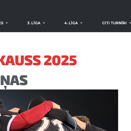
ES
3. LĪGA
4. LĪGA
CITI TURNĪRI
KAUSS 2025
IŅAS