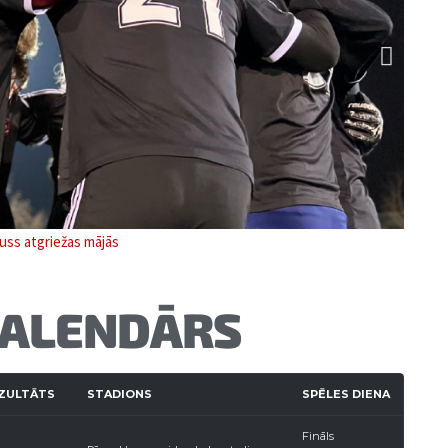
ss atgriežas mājās
KALENDĀRS
EZULTĀTS
STADIONS
SPĒLES DIENA
Fināls