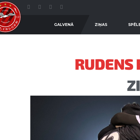
GALVENĀ
ZIŅAS
SPĒL
RUDENS 
Z