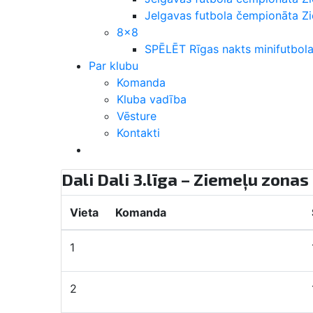
Jelgavas futbola čempionāta 
8×8
SPĒLĒT Rīgas nakts minifutbola
Par klubu
Komanda
Kluba vadība
Vēsture
Kontakti
Dali Dali 3.līga – Ziemeļu zona
Vieta
Komanda
1
Ogre United-2
2
Futbola Parks Academy