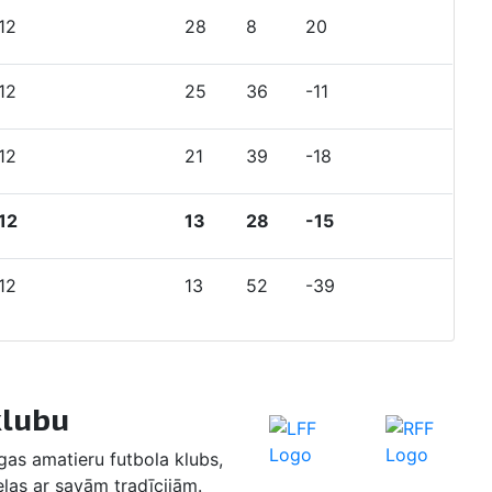
12
8
1
3
28
8
20
25
12
4
2
6
25
36
-11
14
12
3
3
6
21
39
-18
12
12
2
2
9
13
28
-15
7
12
1
2
9
13
52
-39
5
klubu
as amatieru futbola klubs,
eļas ar savām tradīcijām.