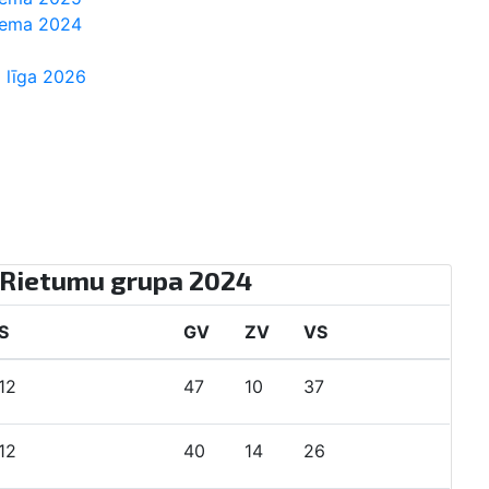
Ziema 2024
 līga 2026
s Rietumu grupa 2024
S
U
N
Z
GV
ZV
VS
Punkti
12
9
2
1
47
10
37
29
12
9
1
2
40
14
26
28