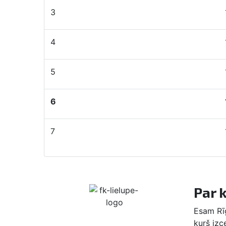
3
FK Sigulda
4
DSVK Traktors
5
FK Alberts
6
FK Lielupe
7
FK Ādaži
Par 
Esam Rīg
kurš izc