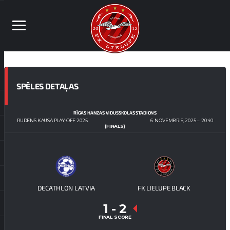
SPĒLES DETAĻAS
RĪGAS HANZAS VIDUSSKOLAS STADIONS
RUDENS KAUSA PLAY-OFF 2025
6. NOVEMBRIS, 2025
20:40
(FINĀLS)
DECATHLON LATVIA
FK LIELUPE BLACK
1
-
2
FINAL SCORE