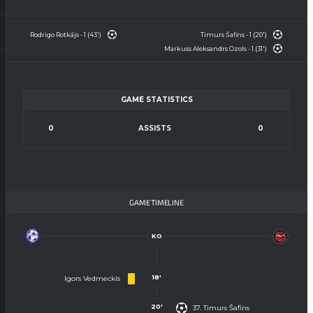
Rodrigo Rotkājs - 1 (43')
Timurs Šafins - 1 (20')
Markuss Aleksandrs Ozols - 1 (31')
GAME STATISTICS
0
ASSISTS
0
GAME TIMELINE
KO
18'
Igors Vedmeckis
20'
37. Timurs Šafins