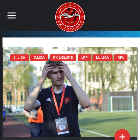
2. LIGA
3.LĪGA
FK LIELUPE
LFF
LU LIGA
RFL