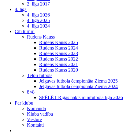
2. līga 2017
4. līga
4. līga 2026
4. līga 2025
4. līga 2024
Citi turnīri
Rudens Kauss
Rudens Kauss 2025
Rudens Kauss 2024
Rudens Kauss 2023
Rudens Kauss 2022
Rudens Kauss 2021
Rudens Kauss 2020
Telpu futbols
Jelgavas futbola čempionāta Ziema 2025
Jelgavas futbola čempionāta Ziema 2024
8×8
SPĒLĒT Rīgas nakts minifutbola līga 2026
Par klubu
Komanda
Kluba vadība
Vēsture
Kontakti