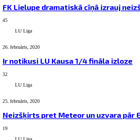
FK Lielupe dramatiskā cīņā izrauj neiz
45
LU Liga
26. februāris, 2020
Ir notikusi LU Kausa 1/4 fināla izloze
32
LU Liga
25. februāris, 2020
Neizšķirts pret Meteor un uzvara pār E
19
LU Liga