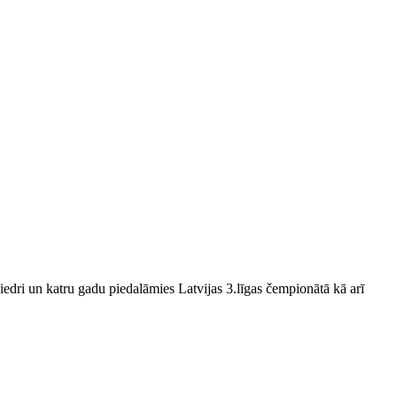
edri un katru gadu piedalāmies Latvijas 3.līgas čempionātā kā arī