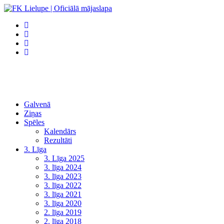
Galvenā
Ziņas
Spēles
Kalendārs
Rezultāti
3. Līga
3. Līga 2025
3. līga 2024
3. līga 2023
3. līga 2022
3. līga 2021
3. līga 2020
2. līga 2019
2. līga 2018