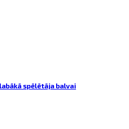
 labākā spēlētāja balvai