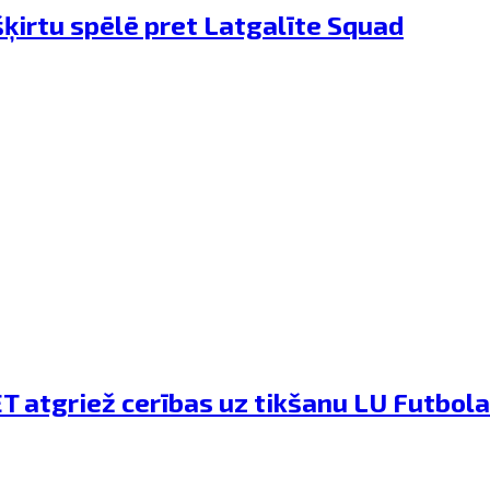
šķirtu spēlē pret Latgalīte Squad
T atgriež cerības uz tikšanu LU Futbola