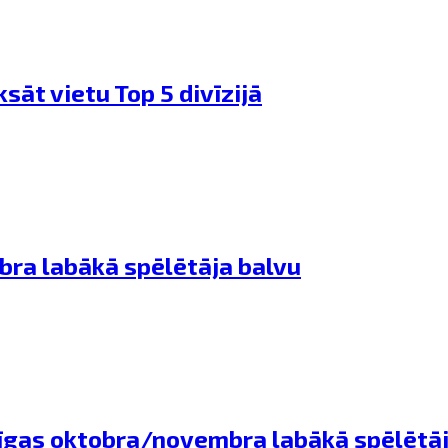
sāt vietu Top 5 divīzijā
bra labākā spēlētāja balvu
Līgas oktobra/novembra labākā spēlētāj