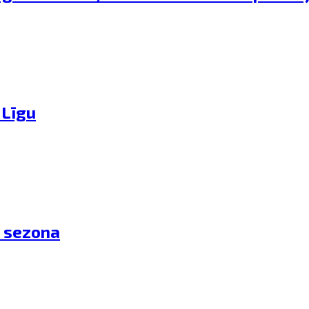
 Līgu
s sezona