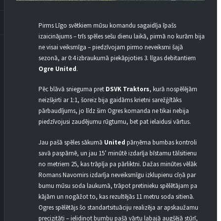
Pirms Līgo svētkiem mūsu komandu sagaidīja īpašs
izaicinājums – trīs spēles sešu dienu laikā, pirmā no kurām bija
ne visai veiksmīga – piedzīvojam pirmo neveiksmi šajā
sezonā, ar 0:4 izbraukumā piekāpjoties 3. līgas debitantiem
Ogre United
.
Pēc blāvā snieguma pret
DSVK Traktors
, kurā nospēlējām
neizšķirti ar 1:1, šoreiz bija gaidāms krietni sarežģītāks
pārbaudījums, jo līdz šim Ogres komanda ne tikai nebija
piedzīvojusi zaudējumu rūgtumu, bet pat ielaidusi vārtus.
Jau pašā spēles sākumā
United
pārņēma bumbas kontroli
savā paspārnē, un jau 15’ minūtē izdarīja bīstamu tālsitienu
no metriem 25, kas trāpīja pa pārliktni. Dažas minūtes vēlāk
Romans Navomirs izdarīja neveiksmīgu izklupienu cīņā par
bumu mūsu soda laukumā, trāpot pretinieku spēlētājam pa
kājām un nogāžot to, kas rezultējās 11 metru soda sitienā.
Ogres spēlētājs šo standartsituāciju realizēja ar apskaužamu
precizitāti – ielidinot bumbu pašā vārtu labajā augšējā stūrī,