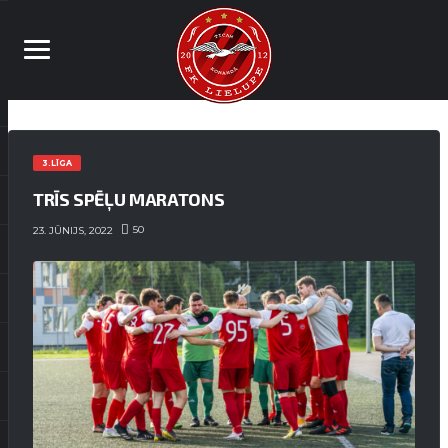
3.LĪGA
TRĪS SPĒĻU MARATONS
50
23. JŪNIJS, 2022