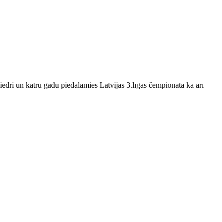
edri un katru gadu piedalāmies Latvijas 3.līgas čempionātā kā arī