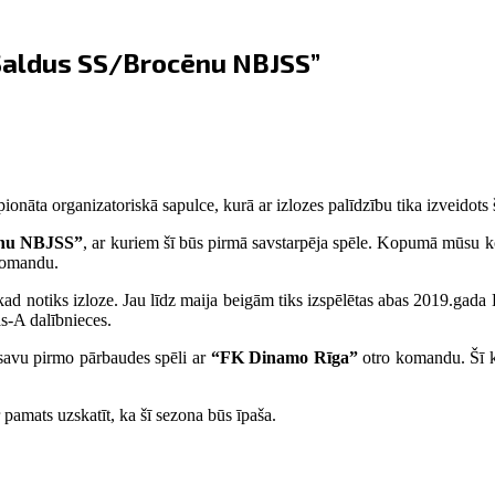
“Saldus SS/Brocēnu NBJSS”
nāta organizatoriskā sapulce, kurā ar izlozes palīdzību tika izveidots 
ēnu NBJSS”
, ar kuriem šī būs pirmā savstarpēja spēle. Kopumā mūsu k
omandu.
ad notiks izloze. Jau līdz maija beigām tiks izspēlētas abas 2019.gada L
s-A dalībnieces.
 savu pirmo pārbaudes spēli ar
“FK Dinamo Rīga”
otro komandu. Šī ko
pamats uzskatīt, ka šī sezona būs īpaša.