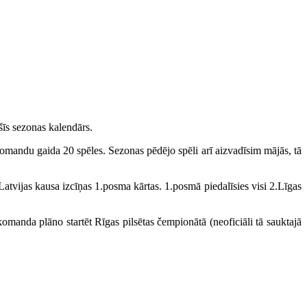
šīs sezonas kalendārs.
omandu gaida 20 spēles. Sezonas pēdējo spēli arī aizvadīsim mājās, tā
atvijas kausa izcīņas 1.posma kārtas. 1.posmā piedalīsies visi 2.Līgas
manda plāno startēt Rīgas pilsētas čempionātā (neoficiāli tā sauktajā