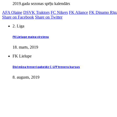
2019.gada sezonas spēļu kalendārs
AFA Olaine
DSVK Traktors
FC Nikers
FK Aliance
FK Dinamo Rīg
Share on Facebook
Share on Twitter
2. Liga
FK Lielupe maina virzienu
18. marts, 2019
FK Lielupe
Divi mūsu treneri pabeidz C-LFF treneru kursus
8. augusts, 2019