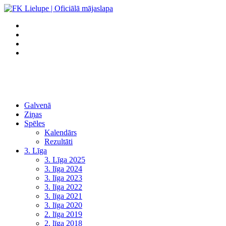
Galvenā
Ziņas
Spēles
Kalendārs
Rezultāti
3. Līga
3. Līga 2025
3. līga 2024
3. līga 2023
3. līga 2022
3. līga 2021
3. līga 2020
2. līga 2019
2. līga 2018