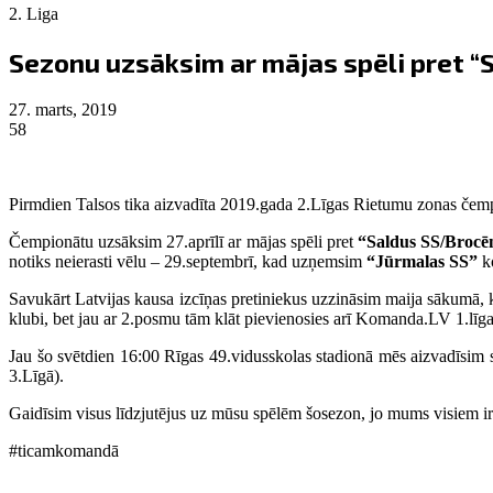
2. Liga
Sezonu uzsāksim ar mājas spēli pret 
27. marts, 2019
58
Pirmdien Talsos tika aizvadīta 2019.gada 2.Līgas Rietumu zonas čempio
Čempionātu uzsāksim 27.aprīlī ar mājas spēli pret
“Saldus SS/Broc
notiks neierasti vēlu – 29.septembrī, kad uzņemsim
“Jūrmalas SS”
k
Savukārt Latvijas kausa izcīņas pretiniekus uzzināsim maija sākumā, k
klubi, bet jau ar 2.posmu tām klāt pievienosies arī Komanda.LV 1.līga
Jau šo svētdien 16:00 Rīgas 49.vidusskolas stadionā mēs aizvadīsim
3.Līgā).
Gaidīsim visus līdzjutējus uz mūsu spēlēm šosezon, jo mums visiem ir 
#ticamkomandā