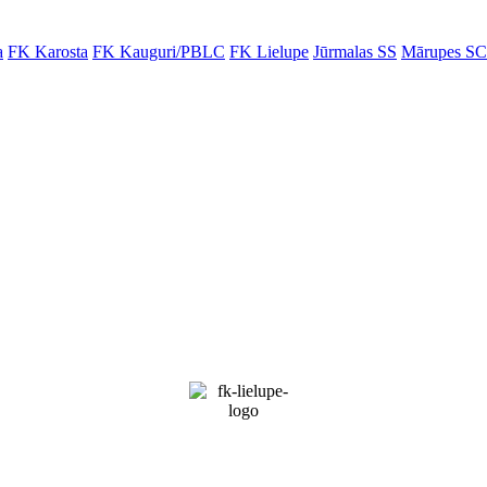
a
FK Karosta
FK Kauguri/PBLC
FK Lielupe
Jūrmalas SS
Mārupes SC