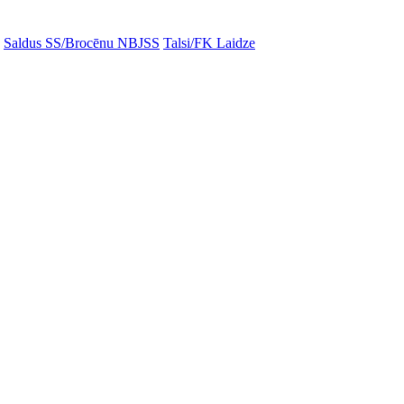
Saldus SS/Brocēnu NBJSS
Talsi/FK Laidze