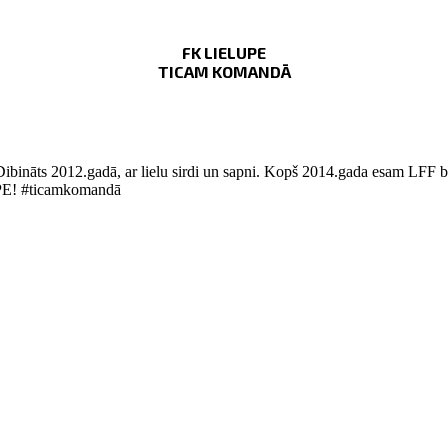
FK LIELUPE
TICAM KOMANDĀ
Dibināts 2012.gadā, ar lielu sirdi un sapni. Kopš 2014.gada esam LFF bi
LUPE! #ticamkomandā