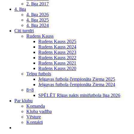
2. līga 2017
4. līga
4. līga 2026
4. līga 2025
4. līga 2024
Citi turnīri
Rudens Kauss
Rudens Kauss 2025
Rudens Kauss 2024
Rudens Kauss 2023
Rudens Kauss 2022
Rudens Kauss 2021
Rudens Kauss 2020
Telpu futbols
Jelgavas futbola čempionāta Ziema 2025
Jelgavas futbola čempionāta Ziema 2024
8×8
SPĒLĒT Rīgas nakts minifutbola līga 2026
Par klubu
Komanda
Kluba vadība
Vēsture
Kontakti