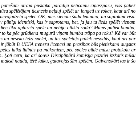
i patiešām otrajā puslaikā parādīja neticamu cīņassparu, viss paliek
ūsu spēlētājam tiesnesis neļauj spēlēt ar longeti uz rokas, kaut arī no
āk nevajadzētu spēlēt. OK, mēs cienām šādu lēmumu, un saprotam visu.
pilnīgi identiski, kas ir saprotams, bet, ja jau tu liedz spēlēt vienam
odien tika apturēta spēle un nebija atliktā soda? Mums paliek bumba,
par to ka pēc grūdiena mugurā viņam bumba trāpa pa roku? Kā var būt
un neseko līdzi spēlei, un tas spēlētājs paliek nesodīts, kaut arī par
r jābūt B-UEFA treneru licencei un prasības būs pietiekami augstas
urš spēles laikā lidinās pa mākoņiem, pēc spēles bildē mūsu protokolu ar
 Ļoti ceru, ka arī šoreiz Disciplinārā komisija pozitīvi izskatīs mūsu
ki maksā naudu, tērē laiku, gatavojas šīm spēlēm. Galvenokārt tas ir šo