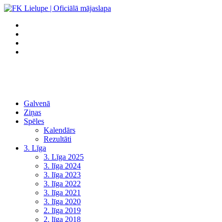
Galvenā
Ziņas
Spēles
Kalendārs
Rezultāti
3. Līga
3. Līga 2025
3. līga 2024
3. līga 2023
3. līga 2022
3. līga 2021
3. līga 2020
2. līga 2019
2. līga 2018