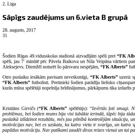
2. Liga
Sāpīgs zaudējums un 6.vieta B grupā
28. augusts, 2017
31
Šodien Rīgas 49.vidusskolas stadionā aizvadījām spēli pret
“FK Alb
spēli, jau 7′ minūtē pēc Pāvela Baikova un Nila Veipāna vārtiem pan
Aleksejevs. Diemžēl noturēt šo pārsvaru nespējām,
“FK Alberts”
fut
Otro puslaiku iesākām pavisam neveiksmīgi,
“FK Alberts”
uzreiz sp
“FK Alberts”
futbolisti. Pretinieki šodien parādīja lielisku cīņasspa
kurās mūsu spēlētāji nopelnīja brīdinājumus, pārkāpums tika izdarīts pr
Kristiāns Girvičs (
“FK Alberts”
spēlētājs): “
Izvērtās ļoti smagi. 
problēmas, bet šodien mums bija visi labākie ierindā, tāpēc bija tāda
puslaikā izlīdzinot rezultātu, mēs jau pilnībā kontrolējām situācij
motivācijas nav, bet es uzskatu, ka katra vieta ir svarīga, un katr
papildus motivāciju. Nav patīkami zaudēt divas reizes vienai un tai 