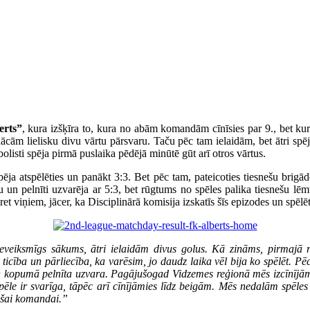
erts”
, kura izšķīra to, kura no abām komandām cīnīsies par 9., bet ku
ācām lielisku divu vārtu pārsvaru. Taču pēc tam ielaidām, bet ātri spē
bolisti spēja pirmā puslaika pēdējā minūtē gūt arī otros vārtus.
ēja atspēlēties un panākt 3:3. Bet pēc tam, pateicoties tiesnešu brigād
ru un pelnīti uzvarēja ar 5:3, bet rūgtums no spēles palika tiesnešu lēmu
et viņiem, jācer, ka Disciplinārā komisija izskatīs šīs epizodes un spēlēt
Neveiksmīgs sākums, ātri ielaidām divus golus. Kā zināms, pirmajā r
 ticība un pārliecība, ka varēsim, jo daudz laika vēl bija ko spēlēt. 
u, un kopumā pelnīta uzvara. Pagājušogad Vidzemes reģionā mēs izcīnī
a spēle ir svarīga, tāpēc arī cīnījāmies līdz beigām. Mēs nedalām spēl
pašai komandai.”