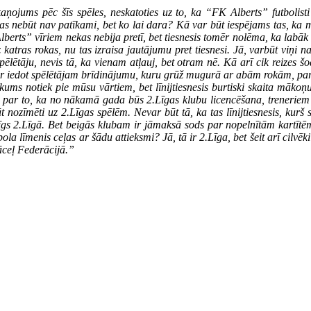
skaņojums pēc šīs spēles, neskatoties uz to, ka “FK Alberts” futbolist
 kas nebūt nav patīkami, bet ko lai dara? Kā var būt iespējams tas, ka m
Alberts” vīriem nekas nebija pretī, bet tiesnesis tomēr nolēma, ka lab
ras rokas, nu tas izraisa jautājumu pret tiesnesi. Jā, varbūt viņi nav 
ēlētāju, nevis tā, ka vienam atļauj, bet otram nē. Kā arī cik reizes š
ā var iedot spēlētājam brīdinājumu, kuru grūž mugurā ar abām rokām, 
ums notiek pie mūsu vārtiem, bet līnijtiesnesis burtiski skaita mākoņus 
par to, ka no nākamā gada būs 2.Līgas klubu licencēšana, treneriem i
t būt nozīmēti uz 2.Līgas spēlēm. Nevar būt tā, ka tas līnijtiesnesis, k
zīgs 2.Līgā. Bet beigās klubam ir jāmaksā sods par nopelnītām kartītēm.
la līmenis ceļas ar šādu attieksmi? Jā, tā ir 2.Līga, bet šeit arī cilvē
jāceļ Federācijā.
”