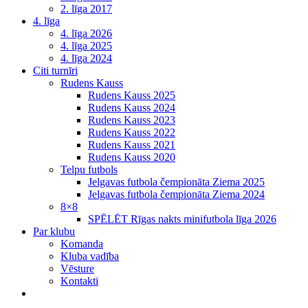
2. līga 2017
4. līga
4. līga 2026
4. līga 2025
4. līga 2024
Citi turnīri
Rudens Kauss
Rudens Kauss 2025
Rudens Kauss 2024
Rudens Kauss 2023
Rudens Kauss 2022
Rudens Kauss 2021
Rudens Kauss 2020
Telpu futbols
Jelgavas futbola čempionāta Ziema 2025
Jelgavas futbola čempionāta Ziema 2024
8×8
SPĒLĒT Rīgas nakts minifutbola līga 2026
Par klubu
Komanda
Kluba vadība
Vēsture
Kontakti