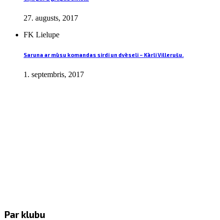
27. augusts, 2017
FK Lielupe
Saruna ar mūsu komandas sirdi un dvēseli – Kārli Villerušu.
1. septembris, 2017
Par klubu