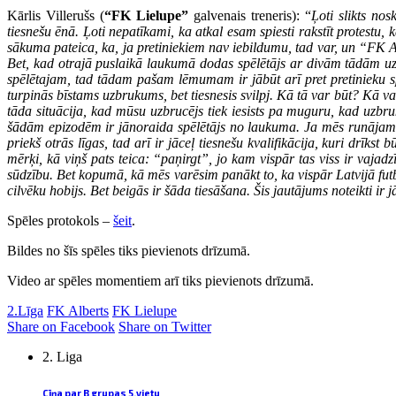
Kārlis Villerušs (
“FK Lielupe”
galvenais treneris): “
Ļoti slikts no
tiesnešu ēnā. Ļoti nepatīkami, ka atkal esam spiesti rakstīt protestu,
sākuma pateica, ka, ja pretiniekiem nav iebildumu, tad var, un “FK 
Bet, kad otrajā puslaikā laukumā dodas spēlētājs ar divām tādām uz kat
spēlētajam, tad tādam pašam lēmumam ir jābūt arī pret pretinieku sp
turpinās bīstams uzbrukums, bet tiesnesis svilpj. Kā tā var būt? K
tāda situācija, kad mūsu uzbrucējs tiek iesists pa muguru, kad uzbruk
šādām epizodēm ir jānoraida spēlētājs no laukuma. Ja mēs runājam 
priekš otrās līgas, tad arī ir jāceļ tiesnešu kvalifikācija, kuri drīks
mērķi, kā viņš pats teica: “paņirgt”, jo kam vispār tas viss ir vajad
sūdzību. Bet kopumā, kā mēs varēsim panākt to, ka vispār Latvijā futbo
cilvēku hobijs. Bet beigās ir šāda tiesāšana. Šis jautājums noteikti ir 
Spēles protokols –
šeit
.
Bildes no šīs spēles
tiks pievienots drīzumā
.
Video ar spēles momentiem arī tiks pievienots drīzumā.
2.Līga
FK Alberts
FK Lielupe
Share on Facebook
Share on Twitter
2. Liga
Cīņa par B grupas 5.vietu