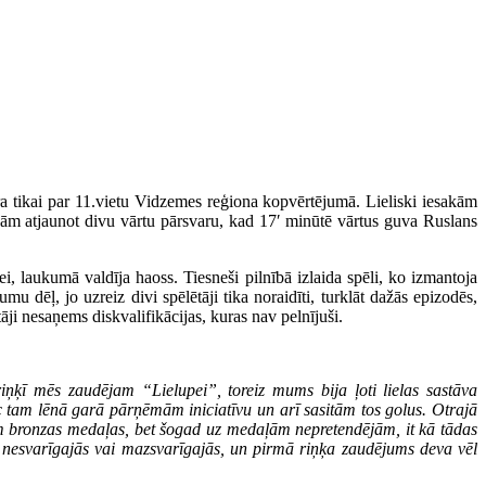
ra tikai par 11.vietu Vidzemes reģiona kopvērtējumā. Lieliski iesakām
jām atjaunot divu vārtu pārsvaru, kad 17′ minūtē vārtus guva Ruslans
ei, laukumā valdīja haoss. Tiesneši pilnībā izlaida spēli, ko izmantoja
mu dēļ, jo uzreiz divi spēlētāji tika noraidīti, turklāt dažās epizodēs,
āji nesaņems diskvalifikācijas, kuras nav pelnījuši.
iņķī mēs zaudējam “Lielupei”, toreiz mums bija ļoti lielas sastāva
Pēc tam lēnā garā pārņēmām iniciatīvu un arī sasitām tos golus. Otrajā
jām bronzas medaļas, bet šogad uz medaļām nepretendējām, it kā tādas
es nesvarīgajās vai mazsvarīgajās, un pirmā riņķa zaudējums deva vēl