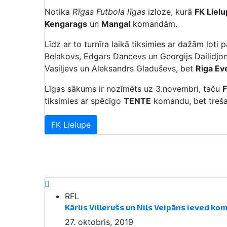
Notika
Rīgas Futbola līgas
izloze, kurā
FK Liel
Kengarags
un
Mangal
komandām.
Līdz ar to turnīra laikā tiksimies ar dažām ļot
Beļakovs, Edgars Dancevs un Georgijs Daiļidjo
Vasiļjevs un Aleksandrs Gladuševs, bet
Riga Ev
Līgas sākums ir nozīmēts uz 3.novembri, taču
F
tiksimies ar spēcīgo
TENTE
komandu, bet treša
FK Lielupe
RFL
Kārlis Villerušs un Nils Veipāns ieved ko
27. oktobris, 2019