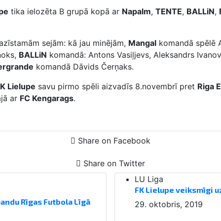
upe
tika ielozēta B grupā kopā ar
Napalm
,
TENTE
,
BALLiN
,
i pazīstamām sejām: kā jau minējām,
Mangal
komandā spēlē Ar
noks,
BALLiN
komandā: Antons Vasiļjevs, Aleksandrs Ivanovs,
ergrande
komandā Dāvids Čerņaks.
K Lielupe
savu pirmo spēli aizvadīs 8.novembrī pret
Riga 
jā ar
FC Kengarags
.
Share on Facebook
Share on Twitter
LU Liga
FK Lielupe veiksmīgi u
mandu Rīgas Futbola Līgā
29. oktobris, 2019