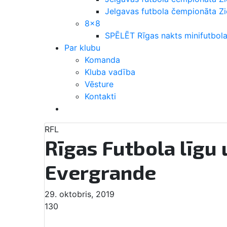
Jelgavas futbola čempionāta 
8×8
SPĒLĒT Rīgas nakts minifutbola
Par klubu
Komanda
Kluba vadība
Vēsture
Kontakti
RFL
Rīgas Futbola līgu
Evergrande
29. oktobris, 2019
130