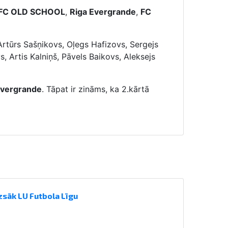
FC OLD SCHOOL
,
Riga Evergrande
,
FC
tūrs Sašņikovs, Oļegs Hafizovs, Sergejs
 Artis Kalniņš, Pāvels Baikovs, Aleksejs
Evergrande
. Tāpat ir zināms, ka 2.kārtā
zsāk LU Futbola Līgu