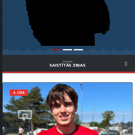
PLAYER
SAISTĪTĀS ZIŅAS
4. LĪGA