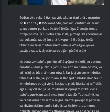
Šodien vēlu vakarā Hanzas vidusskolas stadionā uzņemsim
FC Madona / BJSS
komandu, pret kuru centīsimies izcīnīt
savus pirmos punktus
DaliDali
Trešās līgas Ziemeļu zonas
otrajā posmā. Šī būs otrā apļa spēle, pirmajā, kas norisinājās
izbraukumā, zaudējām ar 2:4. Kopumā šī būs jau trešā
tikšanās reize ar madoniešiem – maijā
Atbildīgas spēles
Latvijas kausa izcīņas ietvaros bijām pārāki ar 1:0.
Madona sev izcīnīto punktu ailītē spējusi ierakstīt jau deviņus
punktus – sešus punktus ņēmusi sev līdzi no pirmā posma, kā
arī izcīnījusi trīs pret mums otrajā. Tas ļauj viņiem ierindoties
tabulas 4. vietā, vēl joprojām saglabājot nesliktas izredzes uz
ierindošanos otrajā vietā, kas ļautu piedalīties Latvijas Trešās
līgas Play off izcīņā. Mums diemžēl joprojām ir tikai viens
izcīnīts punkts un sestā vieta turnīra tabulā. Tas nozīmē, ka
vairs palikušas pavisam niecīgas izredzes pakāpties par vienu
vai divām vietām turnīra tabulā. Lai šis īstenotos, mums
obligāti jāuzvar visas trīs atlikušās spēles, kā arī jācer, ka ne