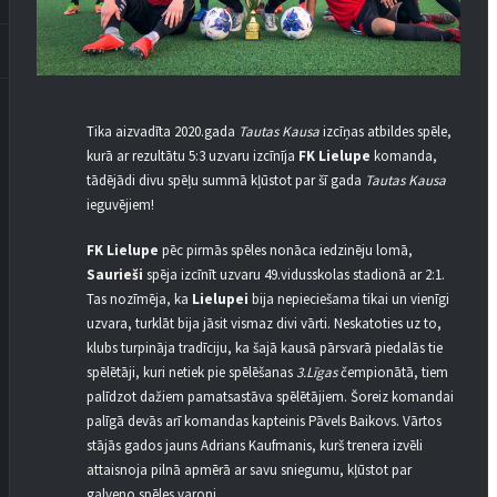
Tika aizvadīta 2020.gada
Tautas Kausa
izcīņas atbildes spēle,
kurā ar rezultātu 5:3 uzvaru izcīnīja
FK Lielupe
komanda,
tādējādi divu spēļu summā kļūstot par šī gada
Tautas Kausa
ieguvējiem!
FK Lielupe
pēc pirmās spēles nonāca iedzinēju lomā,
Saurieši
spēja izcīnīt uzvaru 49.vidusskolas stadionā ar 2:1.
Tas nozīmēja, ka
Lielupei
bija nepieciešama tikai un vienīgi
uzvara, turklāt bija jāsit vismaz divi vārti. Neskatoties uz to,
klubs turpināja tradīciju, ka šajā kausā pārsvarā piedalās tie
spēlētāji, kuri netiek pie spēlēšanas
3.Līgas
čempionātā, tiem
palīdzot dažiem pamatsastāva spēlētājiem. Šoreiz komandai
palīgā devās arī komandas kapteinis Pāvels Baikovs. Vārtos
stājās gados jauns Adrians Kaufmanis, kurš trenera izvēli
attaisnoja pilnā apmērā ar savu sniegumu, kļūstot par
galveno spēles varoni.