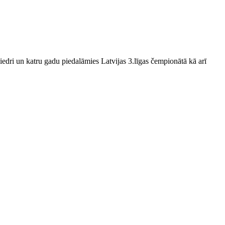
edri un katru gadu piedalāmies Latvijas 3.līgas čempionātā kā arī