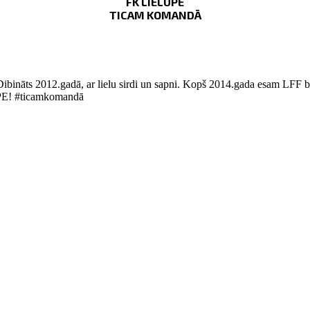
FK LIELUPE
TICAM KOMANDĀ
Dibināts 2012.gadā, ar lielu sirdi un sapni. Kopš 2014.gada esam LFF bi
LUPE! #ticamkomandā