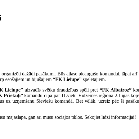
i
 organizēti dažādi pasākumi. Būs atlase pieaugušo komandai, tāpat arī 
arp esošajiem un bijušajiem
“FK Lielupe”
spēlētājiem.
K Lielupe”
aizvadīs svētku draudzības spēli pret
“FK Albatroz”
kom
 Priekuļi”
komandu cīņā par 11.vietu Vidzemes reģiona 2.Līgas kopvē
jus uz uzņemšanu Sieviešu komandā. Bet vēlāk, uzreiz pēc šī pasākum
 mājaslapā, gan arī mūsu sociājos tīklos. Sekojiet līdzi informācijai!