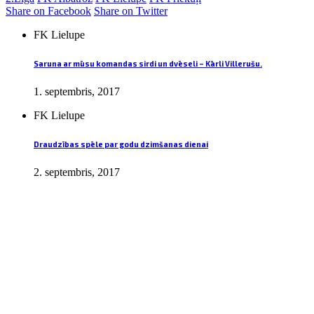
Share on Facebook
Share on Twitter
FK Lielupe
Saruna ar mūsu komandas sirdi un dvēseli – Kārli Villerušu.
1. septembris, 2017
FK Lielupe
Draudzības spēle par godu dzimšanas dienai
2. septembris, 2017