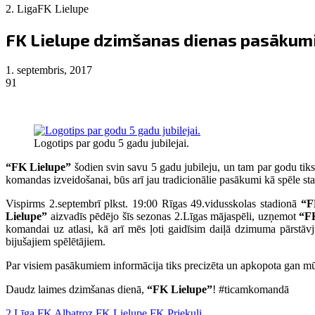
2. Liga
FK Lielupe
FK Lielupe dzimšanas dienas pasākum
1. septembris, 2017
91
Logotips par godu 5 gadu jubilejai.
“FK Lielupe”
šodien svin savu 5 gadu jubileju, un tam par godu tiks
komandas izveidošanai, būs arī jau tradicionālie pasākumi kā spēle st
Vispirms 2.septembrī plkst. 19:00 Rīgas 49.vidusskolas stadionā
“F
Lielupe”
aizvadīs pēdējo šīs sezonas 2.Līgas mājaspēli, uzņemot
“FK
komandai uz atlasi, kā arī mēs ļoti gaidīsim daiļā dzimuma pārstāv
bijušajiem spēlētājiem.
Par visiem pasākumiem informācija tiks precizēta un apkopota gan mūsu
Daudz laimes dzimšanas dienā,
“FK Lielupe”
! #ticamkomandā
2.Līga
FK Albatroz
FK Lielupe
FK Priekuļi