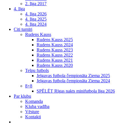
2. līga 2017
4. līga
4. līga 2026
4. līga 2025
4. līga 2024
Citi turnīri
Rudens Kauss
Rudens Kauss 2025
Rudens Kauss 2024
Rudens Kauss 2023
Rudens Kauss 2022
Rudens Kauss 2021
Rudens Kauss 2020
Telpu futbols
Jelgavas futbola čempionāta Ziema 2025
Jelgavas futbola čempionāta Ziema 2024
8×8
SPĒLĒT Rīgas nakts minifutbola līga 2026
Par klubu
Komanda
Kluba vadība
Vēsture
Kontakti