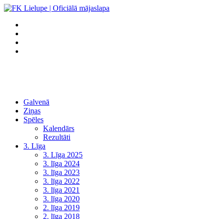
Galvenā
Ziņas
Spēles
Kalendārs
Rezultāti
3. Līga
3. Līga 2025
3. līga 2024
3. līga 2023
3. līga 2022
3. līga 2021
3. līga 2020
2. līga 2019
2. līga 2018