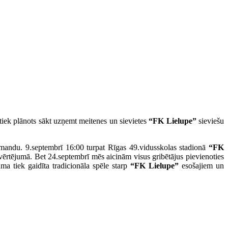
tiek plānots sākt uzņemt meitenes un sievietes
“FK Lielupe”
sieviešu
andu. 9.septembrī 16:00 turpat Rīgas 49.vidusskolas stadionā
“FK
rtējumā. Bet 24.septembrī mēs aicinām visus gribētājus pievienoties
a tiek gaidīta tradicionāla spēle starp
“FK Lielupe”
esošajiem un