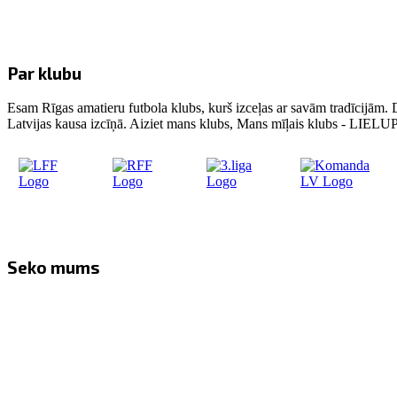
Par klubu
Esam Rīgas amatieru futbola klubs, kurš izceļas ar savām tradīcijām. 
Latvijas kausa izcīņā. Aiziet mans klubs, Mans mīļais klubs - LIE
Seko mums
Facebook
Twitter
Instagram