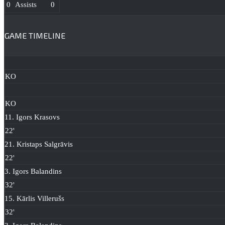
0
Assists
0
GAME TIMELINE
KO
KO
11. Igors Krasovs
22'
21. Kristaps Salgrāvis
22'
3. Igors Balandins
32'
15. Kārlis Villerušs
32'