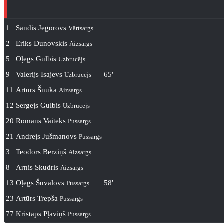
1
Sandis Jegorovs
Vārtsargs
2
Ēriks Dunovskis
Aizsargs
5
Oļegs Gulbis
Uzbrucējs
9
Valerijs Isajevs
65'
Uzbrucējs
11
Arturs Šnuka
Aizsargs
12
Sergejs Gulbis
Uzbrucējs
20
Romāns Vaiteks
Pussargs
21
Andrejs Jušmanovs
Pussargs
3
Teodors Bērziņš
Aizsargs
8
Arnis Skudris
Aizsargs
13
Oļegs Šuvalovs
58'
Pussargs
23
Artūrs Trepša
Pussargs
77
Kristaps Pļaviņš
Pussargs