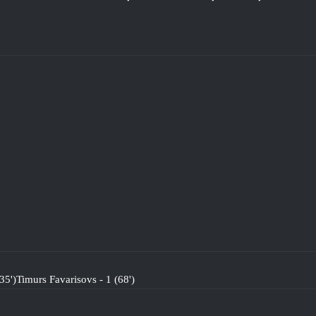
35')
Timurs Favarisovs - 1 (68')