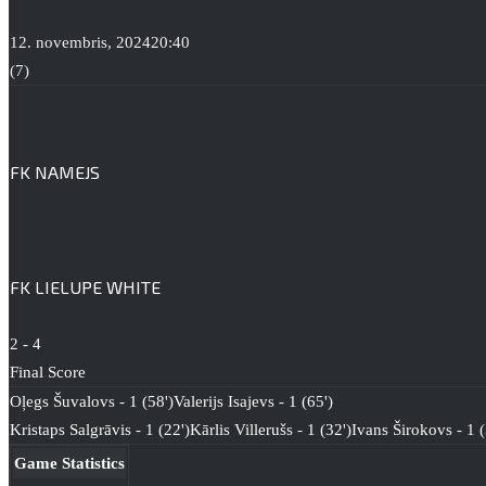
12. novembris, 2024
20:40
(7)
FK NAMEJS
FK LIELUPE WHITE
2
-
4
Final Score
Oļegs Šuvalovs - 1 (58')
Valerijs Isajevs - 1 (65')
Kristaps Salgrāvis - 1 (22')
Kārlis Villerušs - 1 (32')
Ivans Širokovs - 1 (
Game Statistics