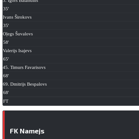
3. Igors Balandins
35'
Ivans Širokovs
35'
Oļegs Šuvalovs
58'
Valerijs Isajevs
65'
45. Timurs Favarisovs
68'
69. Dmitrijs Bespalovs
68'
FT
FK Namejs