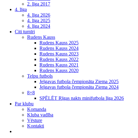
2. līga 2017
4. līga
4. līga 2026
4. līga 2025
4. līga 2024
Citi turnīri
Rudens Kauss
Rudens Kauss 2025
Rudens Kauss 2024
Rudens Kauss 2023
Rudens Kauss 2022
Rudens Kauss 2021
Rudens Kauss 2020
Telpu futbols
Jelgavas futbola čempionāta Ziema 2025
Jelgavas futbola čempionāta Ziema 2024
8×8
SPĒLĒT Rīgas nakts minifutbola līga 2026
Par klubu
Komanda
Kluba vadība
Vēsture
Kontakti