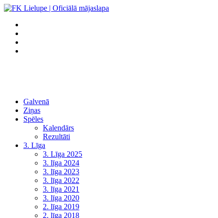
Galvenā
Ziņas
Spēles
Kalendārs
Rezultāti
3. Līga
3. Līga 2025
3. līga 2024
3. līga 2023
3. līga 2022
3. līga 2021
3. līga 2020
2. līga 2019
2. līga 2018