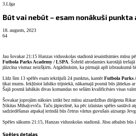
3.Līga
Būt vai nebūt – esam nonākuši punkta
18. augusts, 2023
64
Jau šovakar 21:15 Hanzas vidusskolas stadionā iesaistīsimies mūsu pē
Futbola Parks Academy / LSPA
. Šobrīd atrodamies karotājā trešaj
jāizcīna vismaz neizšķirts. Atgādināsim, ka pirmajā aplī izbraukumā bi
Līdz šim 13 spēlēs esam iekrājuši 24 punktus, kamēr
Futbola Parks
tikai mums. Iekļūstot labāko trijniekā, nākamajā posmā būs jātiekas a
Šajā posmā labākās divas komandas no sešām kvalificēsies visas vals
Šovakar joprojām nāksies iztikt bez mūsu aizsardzības diriģenta Rik
Ņikitas Mihaļceviča. Taču jāpiezīmē, ka pēc izlaistas spēles sastāvā a
sadziedēšanas atpakaļ ierindā būs četrus vārtus guvušais aizsargs Jevg
Spēles sākums 21:15, Hanzas vidusskolas stadionā. Jūsu atbalsts būs ā
Spēles detaļas