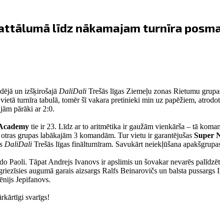
 attālumā līdz nākamajam turnīra pos
dējā un izšķirošajā
DaliDali
Trešās līgas Ziemeļu zonas Rietumu grupas 
ā vietā turnīra tabulā, tomēr šī vakara pretinieki min uz papēžiem, atro
jām pārāki ar 2:0.
 Academy
tie ir 23. Līdz ar to aritmētika ir gaužām vienkārša – tā koman
r otras grupas labākajām 3 komandām. Tur vietu ir garantējušas
Super 
ts
DaliDali
Trešās līgas finālturnīram. Savukārt neiekļūšana apakšgrupas 
ardo Paoli. Tāpat Andrejs Ivanovs ir apslimis un šovakar nevarēs palī
tgriezīsies augumā garais aizsargs Ralfs Beinarovičs un balsta pussargs 
ēnijs Jepifanovs.
rkārtīgi svarīgs!