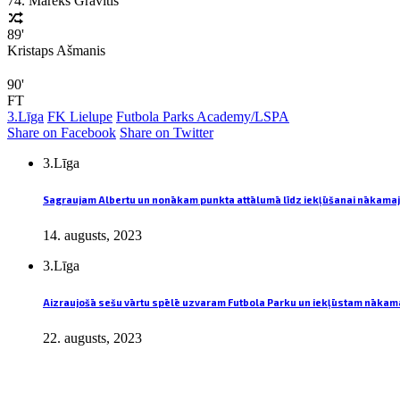
74. Mareks Grāvītis
89'
Kristaps Ašmanis
90'
FT
3.Līga
FK Lielupe
Futbola Parks Academy/LSPA
Share on Facebook
Share on Twitter
3.Līga
Sagraujam Albertu un nonākam punkta attālumā līdz iekļūšanai nākamaj
14. augusts, 2023
3.Līga
Aizraujošā sešu vārtu spēlē uzvaram Futbola Parku un iekļūstam nākama
22. augusts, 2023