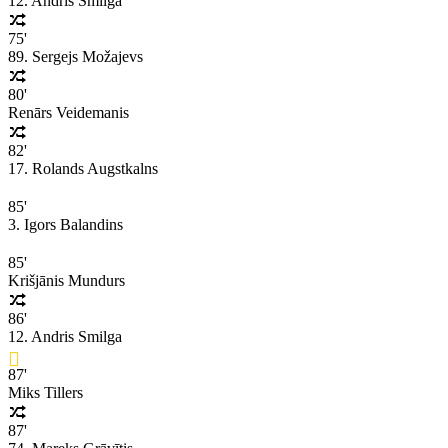
12. Andris Smilga
75'
89. Sergejs Možajevs
80'
Renārs Veidemanis
82'
17. Rolands Augstkalns
85'
3. Igors Balandins
85'
Krišjānis Mundurs
86'
12. Andris Smilga
87'
Miks Tillers
87'