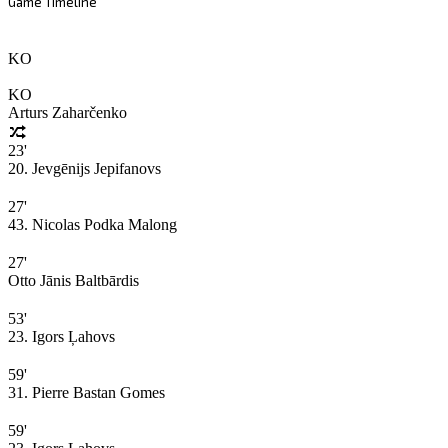
Game Timeline
KO
KO
Arturs Zaharčenko
23'
20. Jevgēnijs Jepifanovs
27'
43. Nicolas Podka Malong
27'
Otto Jānis Baltbārdis
53'
23. Igors Ļahovs
59'
31. Pierre Bastan Gomes
59'