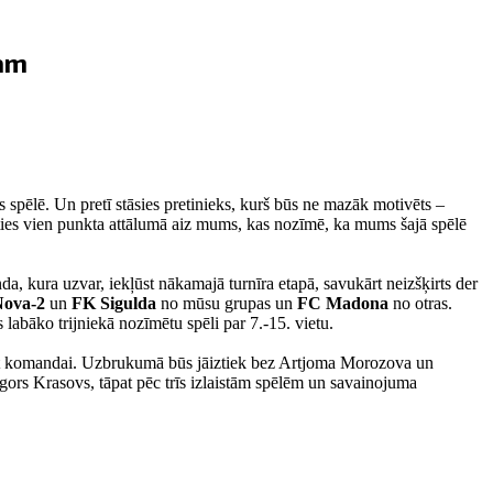
mam
spēlē. Un pretī stāsies pretinieks, kurš būs ne mazāk motivēts –
doties vien punkta attālumā aiz mums, kas nozīmē, ka mums šajā spēlē
da, kura uzvar, iekļūst nākamajā turnīra etapā, savukārt neizšķirts der
Nova-2
un
FK Sigulda
no mūsu grupas un
FC Madona
no otras.
labāko trijniekā nozīmētu spēli par 7.-15. vietu.
dzēt komandai. Uzbrukumā būs jāiztiek bez Artjoma Morozova un
Igors Krasovs, tāpat pēc trīs izlaistām spēlēm un savainojuma