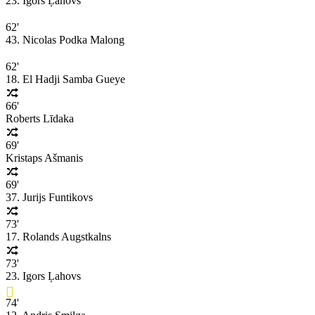
23. Igors Ļahovs
62'
43. Nicolas Podka Malong
62'
18. El Hadji Samba Gueye
66'
Roberts Līdaka
69'
Kristaps Ašmanis
69'
37. Jurijs Funtikovs
73'
17. Rolands Augstkalns
73'
23. Igors Ļahovs
74'