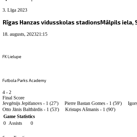
3. Līga 2023
Rīgas Hanzas vidusskolas stadions
Mālpils iela,
18. augusts, 2023
21:15
FK Lielupe
Futbola Parks Academy
4
-
2
Final Score
Jevgēnijs Jepifanovs - 1 (27')
Pierre Bastan Gomes - 1 (59')
Igor
Otto Jānis Baltbārdis - 1 (53')
Kristaps Ašmanis - 1 (90')
Game Statistics
0
Assists
0