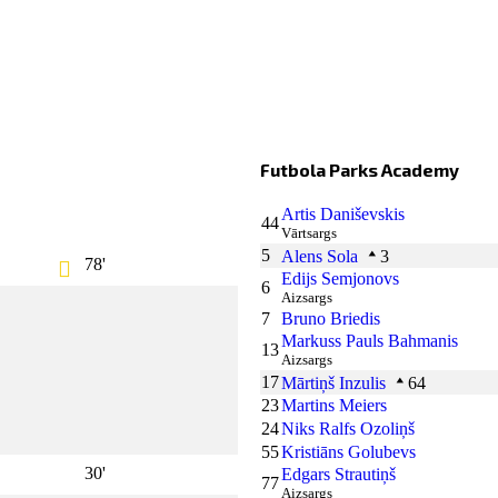
Futbola Parks Academy
Artis Daniševskis
44
Vārtsargs
5
Alens Sola
3
78'
Edijs Semjonovs
6
Aizsargs
7
Bruno Briedis
Markuss Pauls Bahmanis
13
Aizsargs
17
Mārtiņš Inzulis
64
23
Martins Meiers
24
Niks Ralfs Ozoliņš
55
Kristiāns Golubevs
30'
Edgars Strautiņš
77
Aizsargs