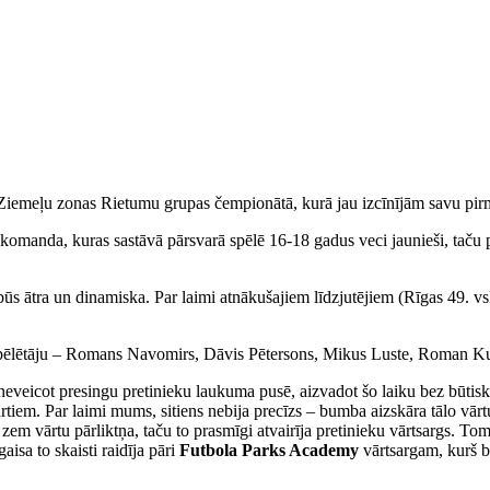
 Ziemeļu zonas Rietumu grupas čempionātā, kurā jau izcīnījām savu pi
komanda, kuras sastāvā pārsvarā spēlē 16-18 gadus veci jaunieši, taču p
ūs ātra un dinamiska. Par laimi atnākušajiem līdzjutējiem (Rīgas 49. vsk
ne spēlētāju – Romans Navomirs, Dāvis Pētersons, Mikus Luste, Roman 
 neveicot presingu pretinieku laukuma pusē, aizvadot šo laiku bez būti
rtiem. Par laimi mums, sitiens nebija precīzs – bumba aizskāra tālo vār
 zem vārtu pārliktņa, taču to prasmīgi atvairīja pretinieku vārtsargs. T
isa to skaisti raidīja pāri
Futbola Parks Academy
vārtsargam, kurš b