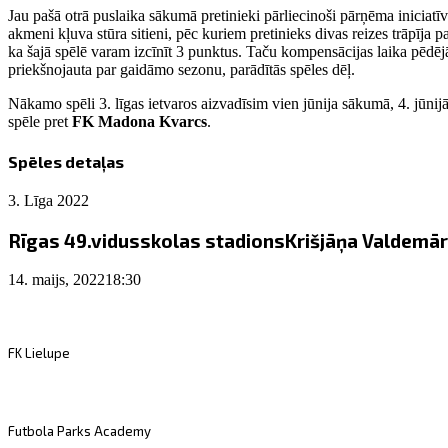
Jau pašā otrā puslaika sākumā pretinieki pārliecinoši pārņēma iniciat
akmeni kļuva stūra sitieni, pēc kuriem pretinieks divas reizes trāpīja p
ka šajā spēlē varam izcīnīt 3 punktus. Taču kompensācijas laika pēdējā 
priekšnojauta par gaidāmo sezonu, parādītās spēles dēļ.
Nākamo spēli 3. līgas ietvaros aizvadīsim vien jūnija sākumā, 4. jūn
spēle pret
FK Madona Kvarcs
.
Spēles detaļas
3. Līga 2022
Rīgas 49.vidusskolas stadions
Krišjāņa Valdemāra
14. maijs, 2022
18:30
FK Lielupe
Futbola Parks Academy