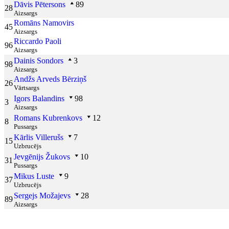
Dāvis Pētersons
89
28
Aizsargs
Romāns Namovirs
45
Aizsargs
Riccardo Paoli
96
Aizsargs
Dainis Sondors
3
98
Aizsargs
Andžs Arveds Bērziņš
26
Vārtsargs
Igors Balandins
98
3
Aizsargs
Romans Kubrenkovs
12
8
Pussargs
Kārlis Villerušs
7
15
Uzbrucējs
Jevgēnijs Žukovs
10
31
Pussargs
Mikus Luste
9
37
Uzbrucējs
Sergejs Možajevs
28
89
Aizsargs