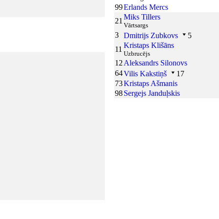
99
Erlands Mercs
Miks Tillers
21
Vārtsargs
3
Dmitrijs Zubkovs
5
Kristaps Klišāns
11
Uzbrucējs
12
Aleksandrs Silonovs
64
Vilis Kakstiņš
17
73
Kristaps Ašmanis
98
Sergejs Janduļskis