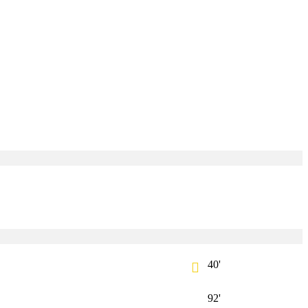
40'
92'