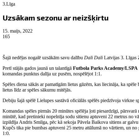
3.Līga
Uzsākam sezonu ar neizšķirtu
15. maijs, 2022
165
Šajā nedēļas nogalē uzsākām savu dalību
Dali Dali
Latvijas 3. Līgas
Pretī stājās gados jaunā un talantīgā
Futbola Parks Academy/LSPA
komandas punktus dalīja uz pusēm, nospēlējot 1:1.
Spēles diena sākās ar pamatīgām lietus gāzēm, kas liecināja, ka spēle b
lietus līdz ar spēles sākumu mitējās.
Debiju šajā spēlē Lielupes sastāvā oficiālās spēlēs piedzīvoja virk
Komandas spēles pirmās 20 minūtes spēlēja ļoti piesardzīgi, pārsvarā
minūtē, kad pretinieki nopelnīja sodu sitienu aptuveni 22 metrus no vā
izpildīja Andris Smilga, pēc kā sekoja Pāvela Baikova sitiens ar galvu
Kupčs tika pie bumbas aptuveni 25 metru attālumā no vārtiem, un no ga
1:0.