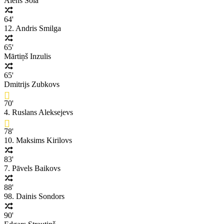
Alens Sola
64'
12. Andris Smilga
65'
Mārtiņš Inzulis
65'
Dmitrijs Zubkovs
70'
4. Ruslans Aleksejevs
78'
10. Maksims Kirilovs
83'
7. Pāvels Baikovs
88'
98. Dainis Sondors
90'