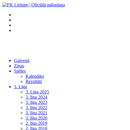
Galvenā
Ziņas
Spēles
Kalendārs
Rezultāti
3. Līga
3. Līga 2025
3. līga 2024
3. līga 2023
3. līga 2022
3. līga 2021
3. līga 2020
2. līga 2019
2. līga 2018