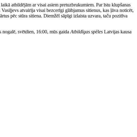
 laikā atbildējām ar visai asiem pretuzbrukumiem. Par īstu klupšanas
asiļjevs atvairīja visai bezcerīgi glābjamus sitienus, kas ļāva noticēt,
tus pēc stūra sitiena. Diemžēl sāpīgi izlaista uzvara, taču pozitīva
 nogalē, svētdien, 16:00, mūs gaida
Atbildīgas spēles
Latvijas kausa