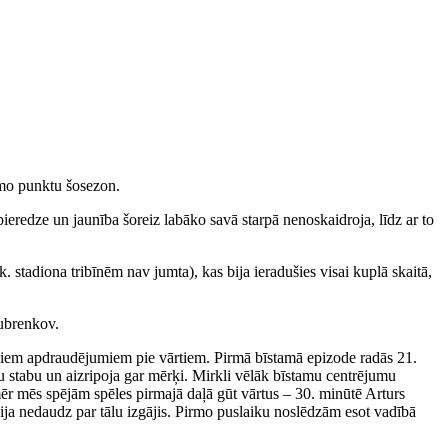
rmo punktu šosezon.
ieredze un jaunība šoreiz labāko savā starpā nenoskaidroja, līdz ar to
. stadiona tribīnēm nav jumta), kas bija ieradušies visai kuplā skaitā,
Kubrenkov.
skiem apdraudējumiem pie vārtiem. Pirmā bīstamā epizode radās 21.
tu stabu un aizripoja gar mērķi. Mirkli vēlāk bīstamu centrējumu
omēr mēs spējām spēles pirmajā daļā gūt vārtus – 30. minūtē Arturs
ija nedaudz par tālu izgājis. Pirmo puslaiku noslēdzām esot vadībā