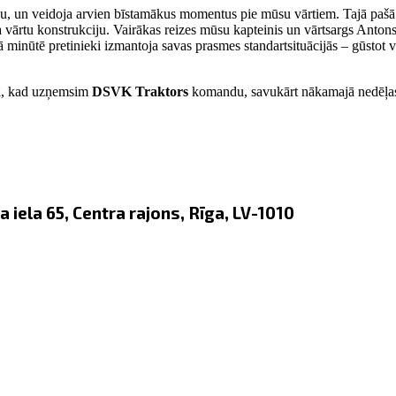
īvu, un veidoja arvien bīstamākus momentus pie mūsu vārtiem. Tajā pašā
a vārtu konstrukciju. Vairākas reizes mūsu kapteinis un vārtsargs Antons V
minūtē pretinieki izmantoja savas prasmes standartsituācijās – gūstot vār
ijā, kad uzņemsim
DSVK Traktors
komandu, savukārt nākamajā nedēļas
 iela 65, Centra rajons, Rīga, LV-1010