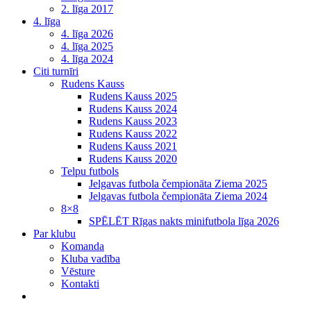
2. līga 2017
4. līga
4. līga 2026
4. līga 2025
4. līga 2024
Citi turnīri
Rudens Kauss
Rudens Kauss 2025
Rudens Kauss 2024
Rudens Kauss 2023
Rudens Kauss 2022
Rudens Kauss 2021
Rudens Kauss 2020
Telpu futbols
Jelgavas futbola čempionāta Ziema 2025
Jelgavas futbola čempionāta Ziema 2024
8×8
SPĒLĒT Rīgas nakts minifutbola līga 2026
Par klubu
Komanda
Kluba vadība
Vēsture
Kontakti