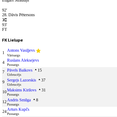
Edgars Strautiņš
92'
28. Dāvis Pētersons
93'
FT
FK Lielupe
Antons Vasiļjevs
1
Vārtsargs
Ruslans Aleksejevs
4
Pussargs
Pāvels Baikovs
15
7
Uzbrucējs
Sergejs Lazorskis
37
9
Uzbrucējs
Maksims Kirilovs
31
10
Pussargs
Andris Smilga
8
12
Pussargs
Arturs Kupčs
24
Pussargs