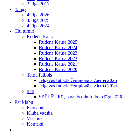
2. līga 2017
4. līga
4. līga 2026
4. līga 2025
4. līga 2024
Citi turnīri
Rudens Kauss
Rudens Kauss 2025
Rudens Kauss 2024
Rudens Kauss 2023
Rudens Kauss 2022
Rudens Kauss 2021
Rudens Kauss 2020
Telpu futbols
Jelgavas futbola čempionāta Ziema 2025
Jelgavas futbola čempionāta Ziema 2024
8×8
SPĒLĒT Rīgas nakts minifutbola līga 2026
Par klubu
Komanda
Kluba vadība
Vēsture
Kontakti