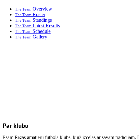
Overview
The Team
Roster
The Team
Standings
The Team
Latest Results
The Team
Schedule
The Team
Gallery
The Team
Par klubu
Esam Rīgas amatieru futbola klubs, kurš izceļas ar savām tradīcijām. 