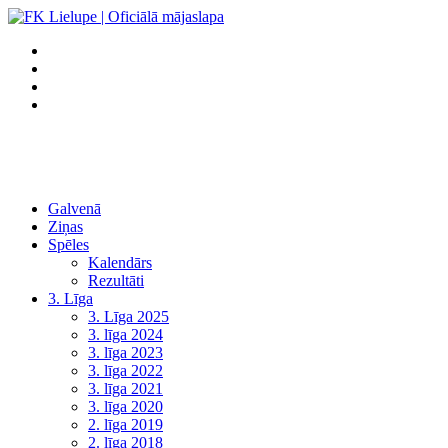
Galvenā
Ziņas
Spēles
Kalendārs
Rezultāti
3. Līga
3. Līga 2025
3. līga 2024
3. līga 2023
3. līga 2022
3. līga 2021
3. līga 2020
2. līga 2019
2. līga 2018