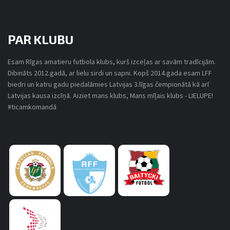
PAR KLUBU
Esam Rīgas amatieru futbola klubs, kurš izceļas ar savām tradīcijām.
Dibināts 2012.gadā, ar lielu sirdi un sapni. Kopš 2014.gada esam LFF
biedri un katru gadu piedalāmies Latvijas 3.līgas čempionātā kā arī
Latvijas kausa izcīņā. Aiziet mans klubs, Mans mīļais klubs - LIELUPE!
#ticamkomandā