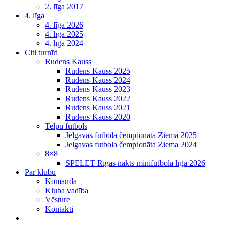
2. līga 2017
4. līga
4. līga 2026
4. līga 2025
4. līga 2024
Citi turnīri
Rudens Kauss
Rudens Kauss 2025
Rudens Kauss 2024
Rudens Kauss 2023
Rudens Kauss 2022
Rudens Kauss 2021
Rudens Kauss 2020
Telpu futbols
Jelgavas futbola čempionāta Ziema 2025
Jelgavas futbola čempionāta Ziema 2024
8×8
SPĒLĒT Rīgas nakts minifutbola līga 2026
Par klubu
Komanda
Kluba vadība
Vēsture
Kontakti