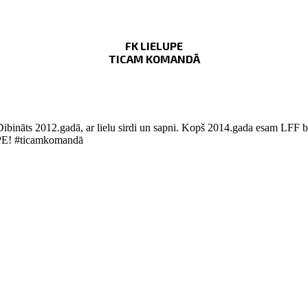
FK LIELUPE
TICAM KOMANDĀ
Dibināts 2012.gadā, ar lielu sirdi un sapni. Kopš 2014.gada esam LFF bi
LUPE! #ticamkomandā