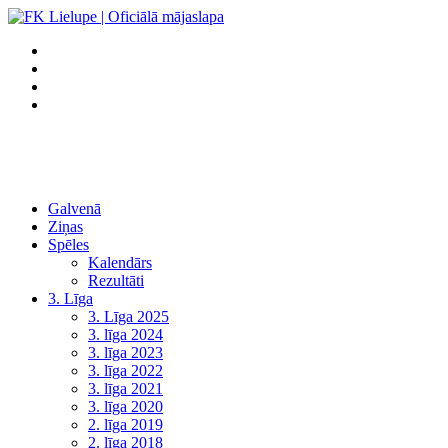
Galvenā
Ziņas
Spēles
Kalendārs
Rezultāti
3. Līga
3. Līga 2025
3. līga 2024
3. līga 2023
3. līga 2022
3. līga 2021
3. līga 2020
2. līga 2019
2. līga 2018