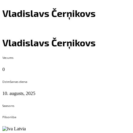
Vladislavs Čerņikovs
Vladislavs Čerņikovs
Vecums
0
Dzimšanas diena
10. augusts, 2025
Seasons
Pilsonība
Latvia