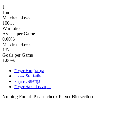
1
1
tot
Matches played
100
tot
Win ratio
Assists per Game
0.00
%
Matches played
1
%
Goals per Game
1.00
%
Biogrāfija
Player
Statistika
Player
Galerija
Player
Saistītās ziņas
Player
Nothing Found. Please check Player Bio section.