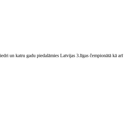
edri un katru gadu piedalāmies Latvijas 3.līgas čempionātā kā arī