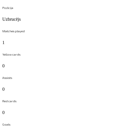
Pozīcija
Uzbrucējs
Matches played
1
Yellow cards
0
Assists
0
Red cards
0
Goals