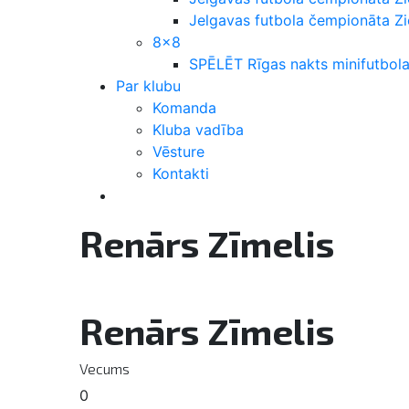
Jelgavas futbola čempionāta 
8×8
SPĒLĒT Rīgas nakts minifutbola
Par klubu
Komanda
Kluba vadība
Vēsture
Kontakti
Renārs Zīmelis
Renārs Zīmelis
Vecums
0