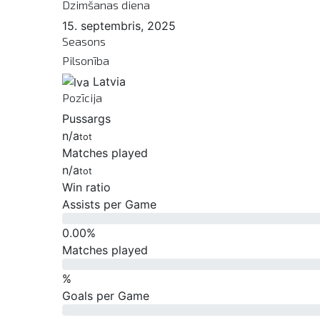
Dzimšanas diena
15. septembris, 2025
Seasons
Pilsonība
Latvia
Pozīcija
Pussargs
n/a
tot
Matches played
n/a
tot
Win ratio
Assists per Game
0.00
%
Matches played
%
Goals per Game