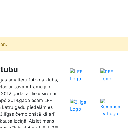
ion.
klubu
as amatieru futbola klubs,
eļas ar savām tradīcijām.
2012.gadā, ar lielu sirdi un
Kopš 2014.gada esam LFF
n katru gadu piedalāmies
 3.līgas čempionātā kā arī
 kausa izcīņā. Aiziet mans
ans mīļais klubs - LIELUPE!