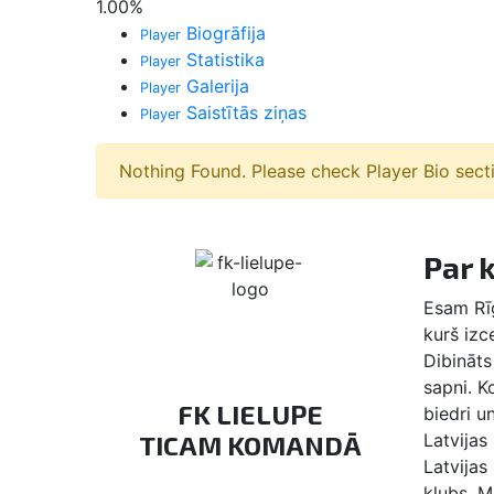
1.00
%
Biogrāfija
Player
Statistika
Player
Galerija
Player
Saistītās ziņas
Player
Nothing Found. Please check Player Bio sect
Par 
Esam Rīg
kurš izc
Dibināts 
sapni. 
FK LIELUPE
biedri u
TICAM KOMANDĀ
Latvijas
Latvijas
klubs, M