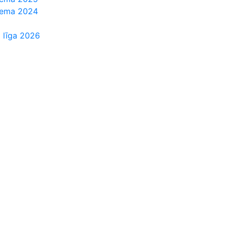
Ziema 2024
 līga 2026