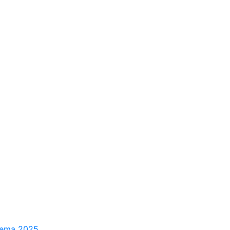
Ziema 2025