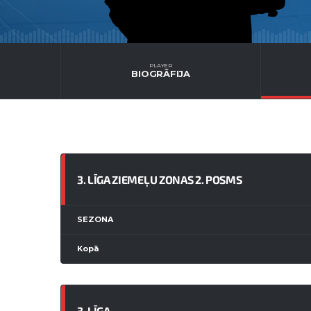
PLAYER
BIOGRĀFIJA
3. LĪGA ZIEMEĻU ZONAS 2. POSMS
SEZONA
Kopā
3. LĪGA