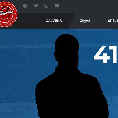
GALVENĀ
ZIŅAS
SPĒL
41