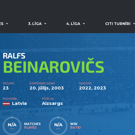
ES
3. LĪGA
4. LĪGA
CITI TURNĪRI
RALFS
BEINAROVIČS
VECUMS
DZIMŠANAS DIENA
SEASONS
23
20. jūlijs, 2003
2022, 2023
PILSONĪBA
POZĪCIJA
Latvia
Aizsargs
N/A
N/A
MATCHES
WIN
PLAYED
RATIO
TOT
TOT