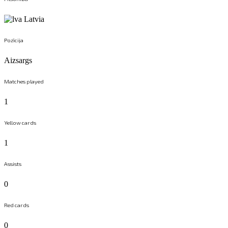
Latvia
Pozīcija
Aizsargs
Matches played
1
Yellow cards
1
Assists
0
Red cards
0