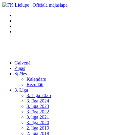
Galvenā
Ziņas
Spēles
Kalendārs
Rezultāti
3. Līga
3. Līga 2025
3. līga 2024
3. līga 2023
3. līga 2022
3. līga 2021
3. līga 2020
2. līga 2019
2. līga 2018