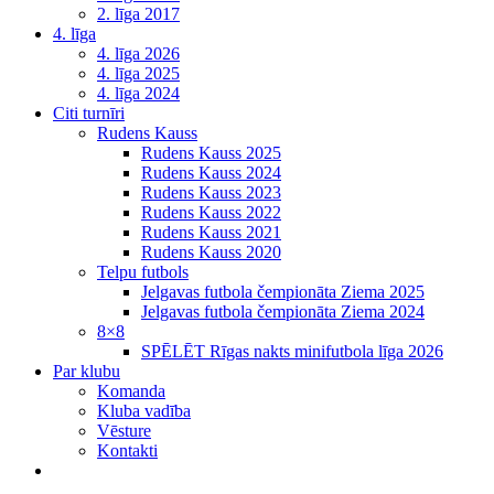
2. līga 2017
4. līga
4. līga 2026
4. līga 2025
4. līga 2024
Citi turnīri
Rudens Kauss
Rudens Kauss 2025
Rudens Kauss 2024
Rudens Kauss 2023
Rudens Kauss 2022
Rudens Kauss 2021
Rudens Kauss 2020
Telpu futbols
Jelgavas futbola čempionāta Ziema 2025
Jelgavas futbola čempionāta Ziema 2024
8×8
SPĒLĒT Rīgas nakts minifutbola līga 2026
Par klubu
Komanda
Kluba vadība
Vēsture
Kontakti