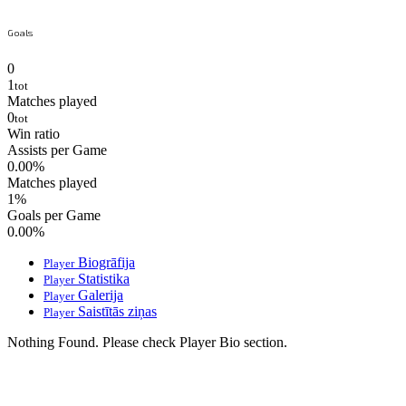
Goals
0
1
tot
Matches played
0
tot
Win ratio
Assists per Game
0.00
%
Matches played
1
%
Goals per Game
0.00
%
Biogrāfija
Player
Statistika
Player
Galerija
Player
Saistītās ziņas
Player
Nothing Found. Please check Player Bio section.