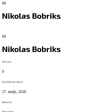
69
Nikolas Bobriks
69
Nikolas Bobriks
Vecums
0
Dzimšanas diena
27. maijs, 2026
Seasons
Pilsonība