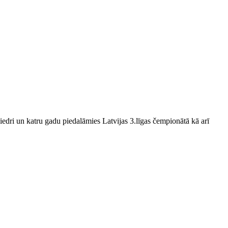
edri un katru gadu piedalāmies Latvijas 3.līgas čempionātā kā arī