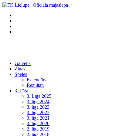
Galvenā
Ziņas
Spēles
Kalendārs
Rezultāti
3. Līga
3. Līga 2025
3. līga 2024
3. līga 2023
3. līga 2022
3. līga 2021
3. līga 2020
2. līga 2019
2. līga 2018