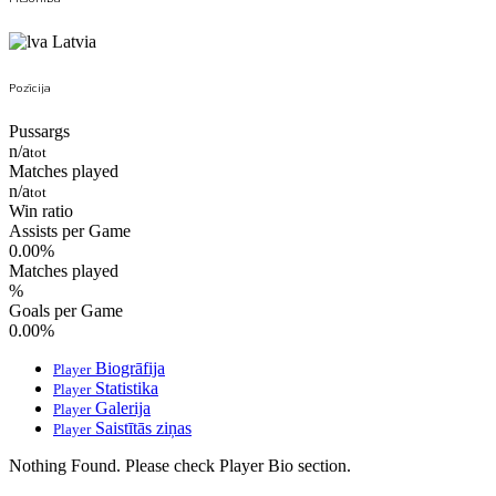
Latvia
Pozīcija
Pussargs
n/a
tot
Matches played
n/a
tot
Win ratio
Assists per Game
0.00
%
Matches played
%
Goals per Game
0.00
%
Biogrāfija
Player
Statistika
Player
Galerija
Player
Saistītās ziņas
Player
Nothing Found. Please check Player Bio section.