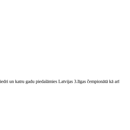
edri un katru gadu piedalāmies Latvijas 3.līgas čempionātā kā arī