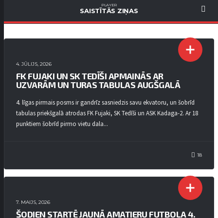
PLAYER
SAISTĪTĀS ZIŅAS
4. LĪGA
4. JŪLIJS, 2026
FK FUJAKI UN SK TEDĪŠI APMAINĀS AR
UZVARĀM UN TURAS TABULAS AUGŠGALĀ
4. līgas pirmais posms ir gandrīz sasniedzis savu ekvatoru, un šobrīd
tabulas priekšgalā atrodas FK Fujaki, SK Tedīši un ASK Kadaga-2. Ar 18
punktiem šobrīd pirmo vietu dala...
18
4. LĪGA
7. MAIJS, 2026
ŠODIEN STARTĒ JAUNĀ AMATIERU FUTBOLA 4.