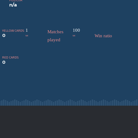
POZĪCIJA
n/a
1
100
YELLOW CARDS
Matches
0
Win ratio
tot
tot
played
RED CARDS
0