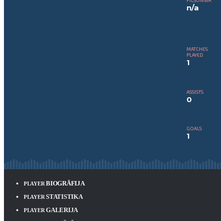
PILSONĪBA
n/a
MATCHES
PLAYED
1
ASSISTS
0
GOALS
1
BIOGRĀFIJA
PLAYER
STATISTIKA
PLAYER
GALERIJA
PLAYER