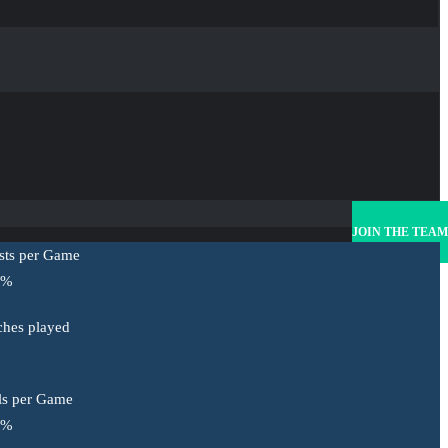
JOIN THE TEAM
sts per Game
%
hes played
ls per Game
%