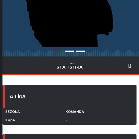
PLAYER
STATISTIKA
4. LĪGA
SEZONA
KOMANDA
Kopā
-