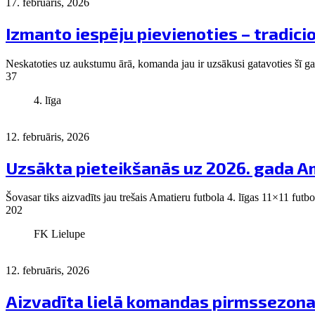
17. februāris, 2026
Izmanto iespēju pievienoties – tradicio
Neskatoties uz aukstumu ārā, komanda jau ir uzsākusi gatavoties šī gada 
37
4. līga
12. februāris, 2026
Uzsākta pieteikšanās uz 2026. gada Am
Šovasar tiks aizvadīts jau trešais Amatieru futbola 4. līgas 11×11 fut
202
FK Lielupe
12. februāris, 2026
Aizvadīta lielā komandas pirmssezona