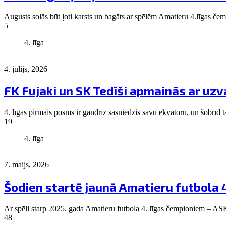
Augusts solās būt ļoti karsts un bagāts ar spēlēm Amatieru 4.līgas čem
5
4. līga
4. jūlijs, 2026
FK Fujaki un SK Tedīši apmainās ar uz
4. līgas pirmais posms ir gandrīz sasniedzis savu ekvatoru, un šobrī
19
4. līga
7. maijs, 2026
Šodien startē jaunā Amatieru futbola 4
Ar spēli starp 2025. gada Amatieru futbola 4. līgas čempioniem – ASK
48