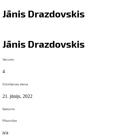
Jānis Drazdovskis
Jānis Drazdovskis
Vecums
4
Dzimšanas diena
21. jūnijs, 2022
Seasons
Pilsonība
n/a