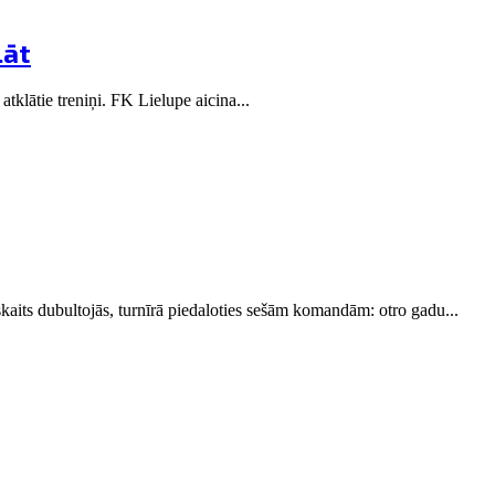
lāt
atklātie treniņi. FK Lielupe aicina...
skaits dubultojās, turnīrā piedaloties sešām komandām: otro gadu...