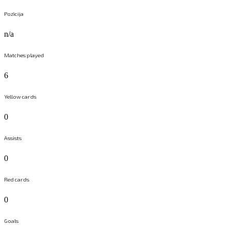
Pozīcija
n/a
Matches played
6
Yellow cards
0
Assists
0
Red cards
0
Goals