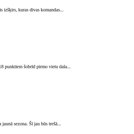
is izšķirs, kuras divas komandas...
8 punktiem šobrīd pirmo vietu dala...
aunā sezona. Šī jau būs trešā...