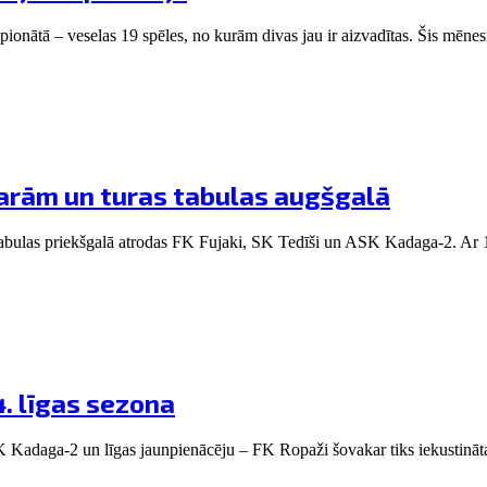
pionātā – veselas 19 spēles, no kurām divas jau ir aizvadītas. Šis mēnes
varām un turas tabulas augšgalā
d tabulas priekšgalā atrodas FK Fujaki, SK Tedīši un ASK Kadaga-2. Ar 1
. līgas sezona
 Kadaga-2 un līgas jaunpienācēju – FK Ropaži šovakar tiks iekustināta j