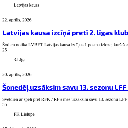
Latvijas kauss
22. aprīlis, 2026
Latvijas kausa izcīņā pretī 2. līgas klu
Šodien notika LVBET Latvijas kausa izcīņas 1.posma izloze, kurš šoreiz
25
3.Līga
20. aprīlis, 2026
Šonedēļ uzsāksim savu 13. sezonu LFF 3
Svētdien ar spēli pret RFK / RFS mēs uzsāksim savu 13. sezonu LFF 3.lī
55
FK Lielupe