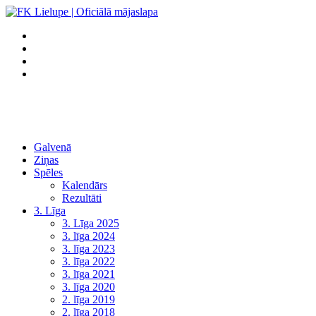
Galvenā
Ziņas
Spēles
Kalendārs
Rezultāti
3. Līga
3. Līga 2025
3. līga 2024
3. līga 2023
3. līga 2022
3. līga 2021
3. līga 2020
2. līga 2019
2. līga 2018