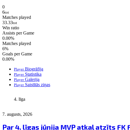
0
6
tot
Matches played
33.33
tot
Win ratio
Assists per Game
0.00
%
Matches played
6
%
Goals per Game
0.00
%
Biogrāfija
Player
Statistika
Player
Galerija
Player
Saistītās ziņas
Player
4. līga
7. augusts, 2026
Par 4. līgas jūnija MVP atkal atzīts FK 