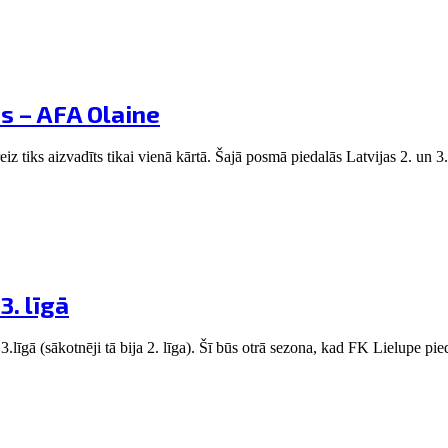
bs – AFA Olaine
 tiks aizvadīts tikai vienā kārtā. Šajā posmā piedalās Latvijas 2. un 3.
. līgā
gā (sākotnēji tā bija 2. līga). Šī būs otrā sezona, kad FK Lielupe pied