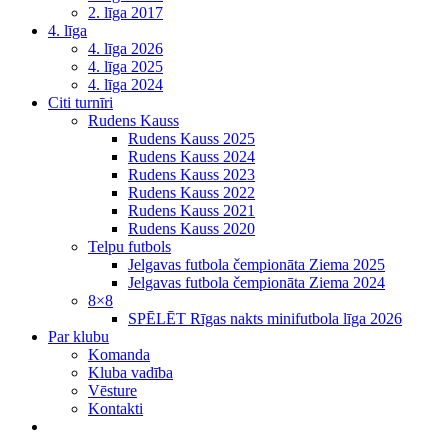
2. līga 2017
4. līga
4. līga 2026
4. līga 2025
4. līga 2024
Citi turnīri
Rudens Kauss
Rudens Kauss 2025
Rudens Kauss 2024
Rudens Kauss 2023
Rudens Kauss 2022
Rudens Kauss 2021
Rudens Kauss 2020
Telpu futbols
Jelgavas futbola čempionāta Ziema 2025
Jelgavas futbola čempionāta Ziema 2024
8×8
SPĒLĒT Rīgas nakts minifutbola līga 2026
Par klubu
Komanda
Kluba vadība
Vēsture
Kontakti