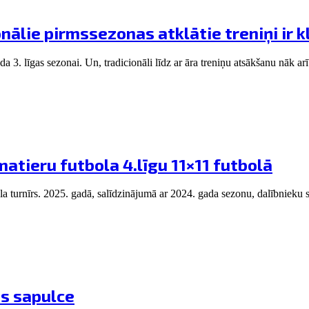
nālie pirmssezonas atklātie treniņi ir k
3. līgas sezonai. Un, tradicionāli līdz ar āra treniņu atsākšanu nāk arī 
atieru futbola 4.līgu 11×11 futbolā
bola turnīrs. 2025. gadā, salīdzinājumā ar 2024. gada sezonu, dalībnieku 
s sapulce