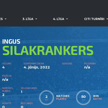
ES
3. LĪGA
4. LĪGA
CITI TURNĪRI
INGUS
SILAKRANKERS
VECUMS
DZIMŠANAS DIENA
SEASONS
PILSONĪBA
4
4. jūnijs, 2022
n/a
POZĪCIJA
n/a
MATCHES
YELLOW CARDS
PLAYED
1
2
2
50
MATCHES
WIN
PLAYED
RATIO
TOT
TOT
ASSISTS
RED CARDS
0
0