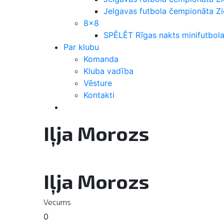
Jelgavas futbola čempionāta 
8×8
SPĒLĒT Rīgas nakts minifutbola
Par klubu
Komanda
Kluba vadība
Vēsture
Kontakti
Iļja Morozs
Iļja Morozs
Vecums
0