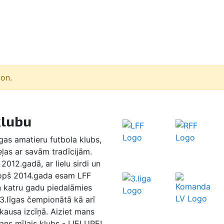
ion.
klubu
as amatieru futbola klubs,
eļas ar savām tradīcijām.
2012.gadā, ar lielu sirdi un
Kopš 2014.gada esam LFF
n katru gadu piedalāmies
 3.līgas čempionātā kā arī
 kausa izcīņā. Aiziet mans
ans mīļais klubs - LIELUPE!