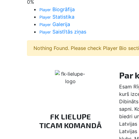
0
%
Biogrāfija
Player
Statistika
Player
Galerija
Player
Saistītās ziņas
Player
Nothing Found. Please check Player Bio sect
Par 
Esam Rīg
kurš izc
Dibināts 
sapni. 
FK LIELUPE
biedri u
TICAM KOMANDĀ
Latvijas
Latvijas
klubs, M