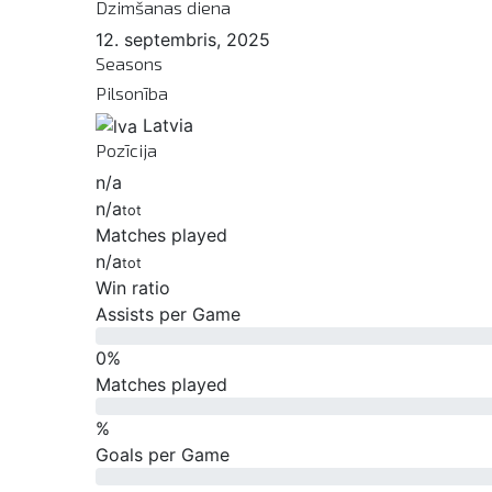
Dzimšanas diena
12. septembris, 2025
Seasons
Pilsonība
Latvia
Pozīcija
n/a
n/a
tot
Matches played
n/a
tot
Win ratio
Assists per Game
0
%
Matches played
%
Goals per Game