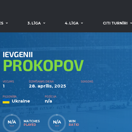
ES
3. LĪGA
4. LĪGA
CITI TURNĪRI
IEVGENII
PROKOPOV
VECUMS
DZIMŠANAS DIENA
SEASONS
1
28. aprīlis, 2025
PILSONĪBA
POZĪCIJA
Ukraine
n/a
N/A
N/A
MATCHES
WIN
PLAYED
RATIO
TOT
TOT