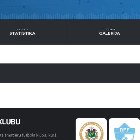
PLAYER
PLAYER
STATISTIKA
GALERIJA
KLUBU
s amatieru futbola klubs, kurš