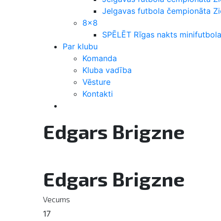
Jelgavas futbola čempionāta 
8×8
SPĒLĒT Rīgas nakts minifutbola
Par klubu
Komanda
Kluba vadība
Vēsture
Kontakti
Edgars Brigzne
Edgars Brigzne
Vecums
17