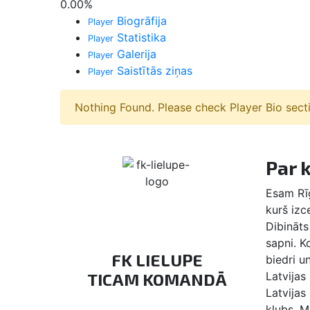
0.00
%
Biogrāfija
Player
Statistika
Player
Galerija
Player
Saistītās ziņas
Player
Nothing Found. Please check Player Bio sect
Par 
Esam Rīg
kurš izc
Dibināts 
sapni. 
FK LIELUPE
biedri u
TICAM KOMANDĀ
Latvijas
Latvijas
klubs, M