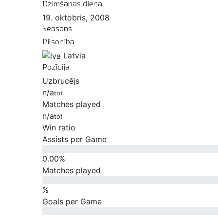
Dzimšanas diena
19. oktobris, 2008
Seasons
Pilsonība
Latvia
Pozīcija
Uzbrucējs
n/a
tot
Matches played
n/a
tot
Win ratio
Assists per Game
0.00
%
Matches played
%
Goals per Game