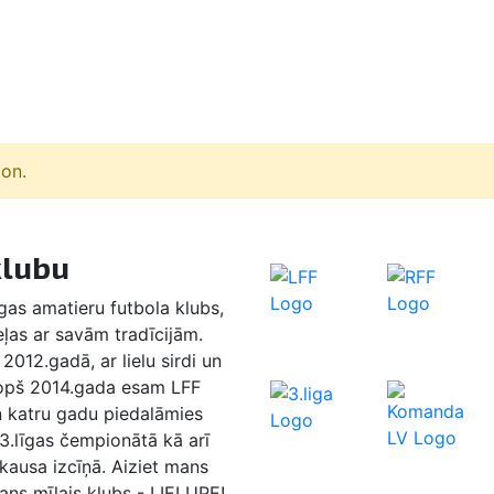
ion.
klubu
as amatieru futbola klubs,
eļas ar savām tradīcijām.
2012.gadā, ar lielu sirdi un
Kopš 2014.gada esam LFF
n katru gadu piedalāmies
 3.līgas čempionātā kā arī
 kausa izcīņā. Aiziet mans
ans mīļais klubs - LIELUPE!