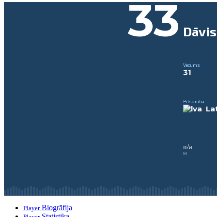
33
Dāvi
Vecums
31
Pilsonība
Lat
n/a
tot
Biogrāfija
Player
Statistika
Player