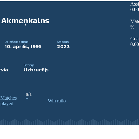
Assi
0.00
s Akmeņkalns
Mat
%
Goa
Dzimšanas diena
Seasons
0.00
10. aprīlis, 1995
2023
Pozīcija
via
Uzbrucējs
n/a
Matches
tot
Win ratio
played