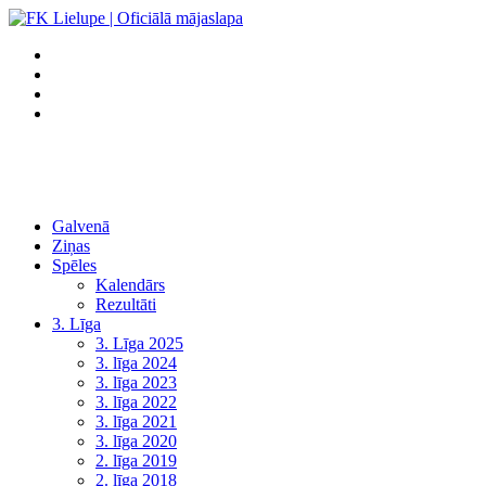
Galvenā
Ziņas
Spēles
Kalendārs
Rezultāti
3. Līga
3. Līga 2025
3. līga 2024
3. līga 2023
3. līga 2022
3. līga 2021
3. līga 2020
2. līga 2019
2. līga 2018