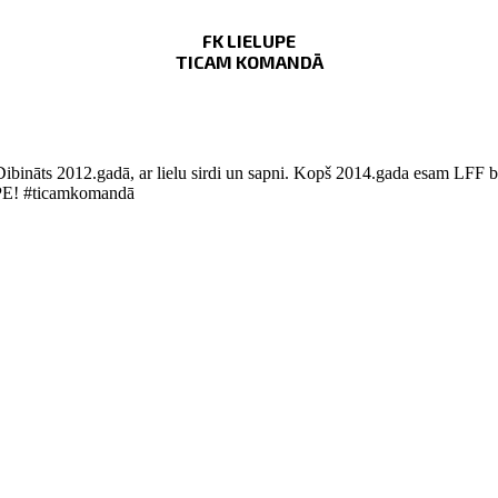
FK LIELUPE
TICAM KOMANDĀ
Dibināts 2012.gadā, ar lielu sirdi un sapni. Kopš 2014.gada esam LFF bi
LUPE! #ticamkomandā