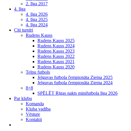
2. līga 2017
4. līga
4. līga 2026
4. līga 2025
4. līga 2024
Citi turnīri
Rudens Kauss
Rudens Kauss 2025
Rudens Kauss 2024
Rudens Kauss 2023
Rudens Kauss 2022
Rudens Kauss 2021
Rudens Kauss 2020
Telpu futbols
Jelgavas futbola čempionāta Ziema 2025
Jelgavas futbola čempionāta Ziema 2024
8×8
SPĒLĒT Rīgas nakts minifutbola līga 2026
Par klubu
Komanda
Kluba vadība
Vēsture
Kontakti