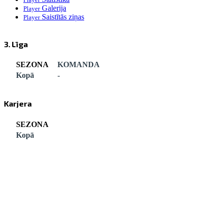
Galerija
Player
Saistītās ziņas
Player
3. Līga
SEZONA
KOMANDA
Kopā
-
Karjera
SEZONA
Kopā