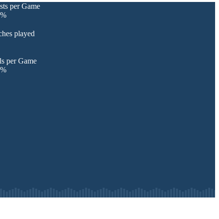
sts per Game
%
ches played
ls per Game
%