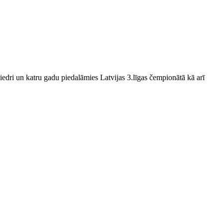
edri un katru gadu piedalāmies Latvijas 3.līgas čempionātā kā arī