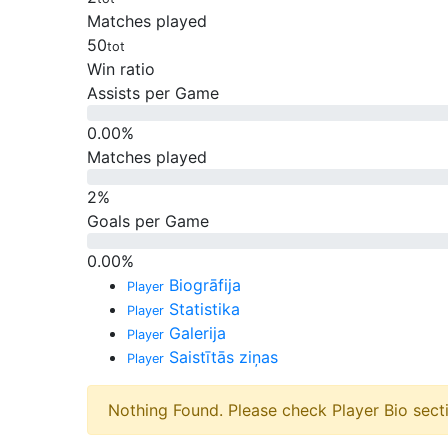
Matches played
50
tot
Win ratio
Assists per Game
0.00
%
Matches played
2
%
Goals per Game
0.00
%
Biogrāfija
Player
Statistika
Player
Galerija
Player
Saistītās ziņas
Player
Nothing Found. Please check Player Bio sect