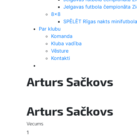
Jelgavas futbola čempionāta 
8×8
SPĒLĒT Rīgas nakts minifutbola
Par klubu
Komanda
Kluba vadība
Vēsture
Kontakti
Arturs Sačkovs
Arturs Sačkovs
Vecums
1