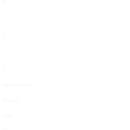
0
RED CARDS
0
GOALS
2
2
tot
Matches played
100
tot
Win ratio
Assists per Game
0.00
%
Matches played