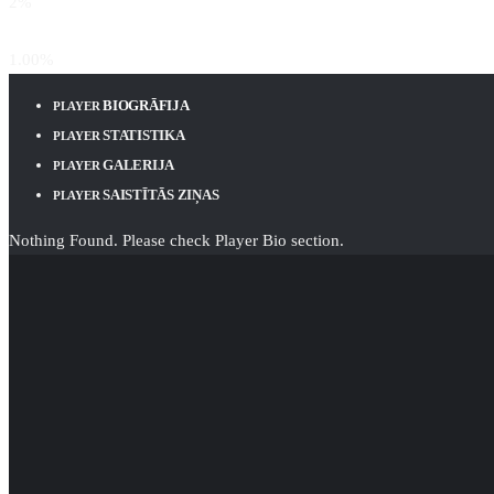
2
%
Goals per Game
1.00
%
BIOGRĀFIJA
PLAYER
STATISTIKA
PLAYER
GALERIJA
PLAYER
SAISTĪTĀS ZIŅAS
PLAYER
Nothing Found. Please check Player Bio section.