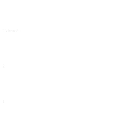
POZĪCIJA
Uzbrucējs
MATCHES PLAYED
2
YELLOW CARDS
1
ASSISTS