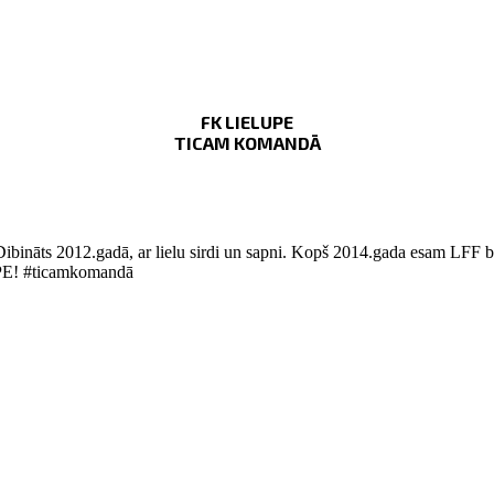
FK LIELUPE
TICAM KOMANDĀ
Dibināts 2012.gadā, ar lielu sirdi un sapni. Kopš 2014.gada esam LFF bi
LUPE! #ticamkomandā