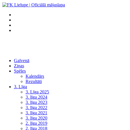
Galvenā
Ziņas
Spēles
Kalendārs
Rezultāti
3. Līga
3. Līga 2025
3. līga 2024
3. līga 2023
3. līga 2022
3. līga 2021
3. līga 2020
2. līga 2019
2. līga 2018