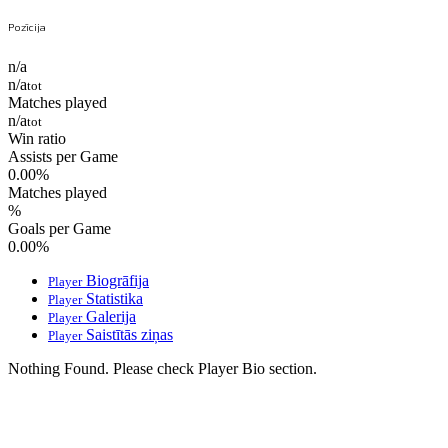
Pozīcija
n/a
n/a
tot
Matches played
n/a
tot
Win ratio
Assists per Game
0.00
%
Matches played
%
Goals per Game
0.00
%
Biogrāfija
Player
Statistika
Player
Galerija
Player
Saistītās ziņas
Player
Nothing Found. Please check Player Bio section.