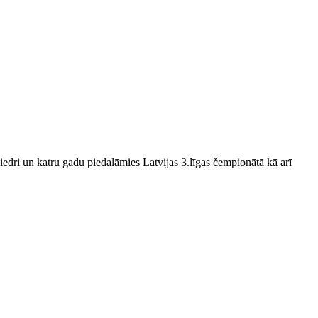
edri un katru gadu piedalāmies Latvijas 3.līgas čempionātā kā arī