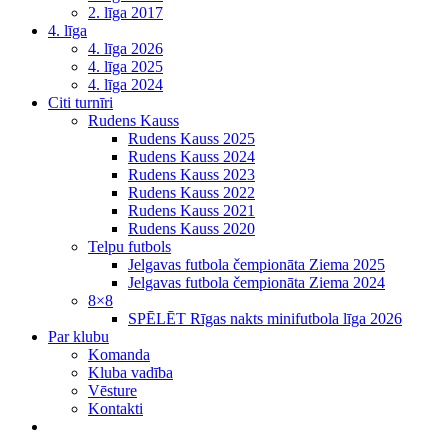
2. līga 2017
4. līga
4. līga 2026
4. līga 2025
4. līga 2024
Citi turnīri
Rudens Kauss
Rudens Kauss 2025
Rudens Kauss 2024
Rudens Kauss 2023
Rudens Kauss 2022
Rudens Kauss 2021
Rudens Kauss 2020
Telpu futbols
Jelgavas futbola čempionāta Ziema 2025
Jelgavas futbola čempionāta Ziema 2024
8×8
SPĒLĒT Rīgas nakts minifutbola līga 2026
Par klubu
Komanda
Kluba vadība
Vēsture
Kontakti