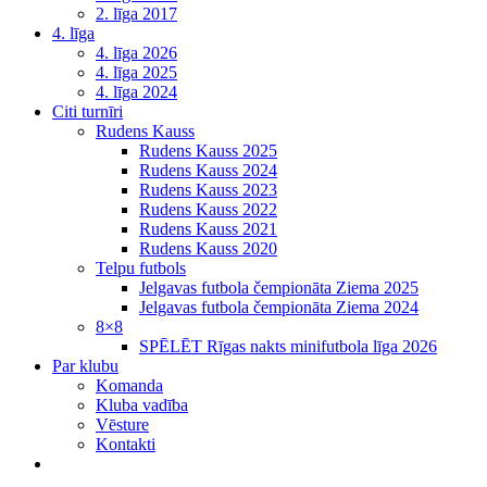
2. līga 2017
4. līga
4. līga 2026
4. līga 2025
4. līga 2024
Citi turnīri
Rudens Kauss
Rudens Kauss 2025
Rudens Kauss 2024
Rudens Kauss 2023
Rudens Kauss 2022
Rudens Kauss 2021
Rudens Kauss 2020
Telpu futbols
Jelgavas futbola čempionāta Ziema 2025
Jelgavas futbola čempionāta Ziema 2024
8×8
SPĒLĒT Rīgas nakts minifutbola līga 2026
Par klubu
Komanda
Kluba vadība
Vēsture
Kontakti