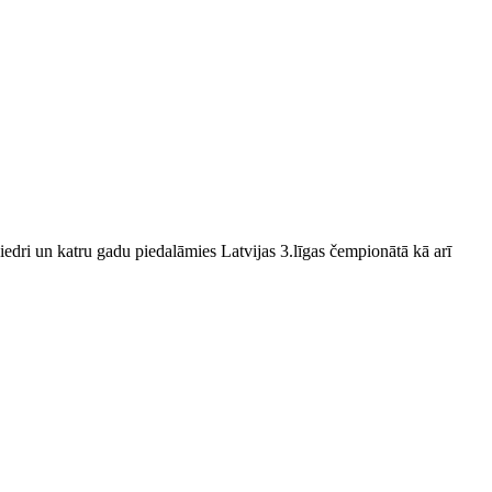
edri un katru gadu piedalāmies Latvijas 3.līgas čempionātā kā arī