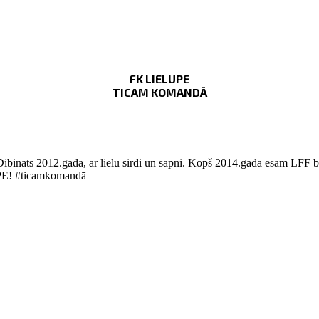
FK LIELUPE
TICAM KOMANDĀ
Dibināts 2012.gadā, ar lielu sirdi un sapni. Kopš 2014.gada esam LFF bi
LUPE! #ticamkomandā