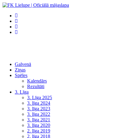
Galvenā
Ziņas
Spēles
Kalendārs
Rezultāti
3. Līga
3. Līga 2025
3. līga 2024
3. līga 2023
3. līga 2022
3. līga 2021
3. līga 2020
2. līga 2019
2. līga 2018