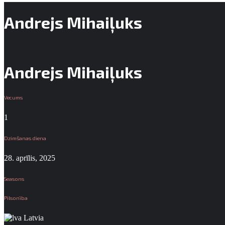
Andrejs Mihaiļuks
Andrejs Mihaiļuks
Vecums
1
Dzimšanas diena
28. aprīlis, 2025
Seasons
Pilsonība
Latvia