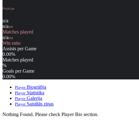
Pozīcija
n/a
n/a
tot
Matches played
n/a
tot
Win ratio
Assists per Game
0.00
%
Matches played
%
Goals per Game
0.00
%
Biogrāfija
Player
Statistika
Player
Galerija
Player
Saistītās ziņas
Player
Nothing Found. Please check Player Bio section.