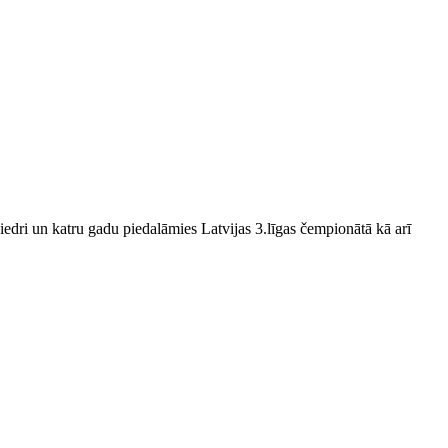
edri un katru gadu piedalāmies Latvijas 3.līgas čempionātā kā arī