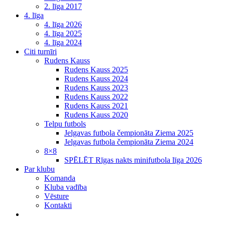
2. līga 2017
4. līga
4. līga 2026
4. līga 2025
4. līga 2024
Citi turnīri
Rudens Kauss
Rudens Kauss 2025
Rudens Kauss 2024
Rudens Kauss 2023
Rudens Kauss 2022
Rudens Kauss 2021
Rudens Kauss 2020
Telpu futbols
Jelgavas futbola čempionāta Ziema 2025
Jelgavas futbola čempionāta Ziema 2024
8×8
SPĒLĒT Rīgas nakts minifutbola līga 2026
Par klubu
Komanda
Kluba vadība
Vēsture
Kontakti