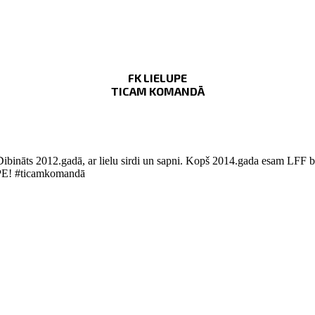
FK LIELUPE
TICAM KOMANDĀ
Dibināts 2012.gadā, ar lielu sirdi un sapni. Kopš 2014.gada esam LFF bi
LUPE! #ticamkomandā