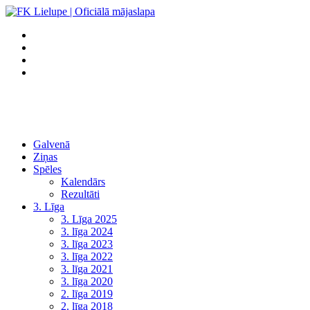
Galvenā
Ziņas
Spēles
Kalendārs
Rezultāti
3. Līga
3. Līga 2025
3. līga 2024
3. līga 2023
3. līga 2022
3. līga 2021
3. līga 2020
2. līga 2019
2. līga 2018