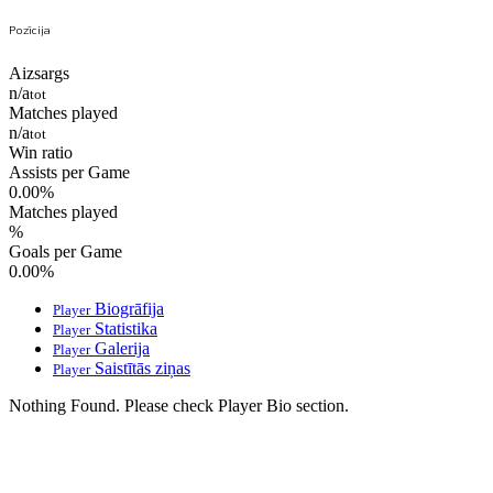
Pozīcija
Aizsargs
n/a
tot
Matches played
n/a
tot
Win ratio
Assists per Game
0.00
%
Matches played
%
Goals per Game
0.00
%
Biogrāfija
Player
Statistika
Player
Galerija
Player
Saistītās ziņas
Player
Nothing Found. Please check Player Bio section.