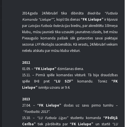
2014.gada 24.februārī tika dibināta
Biedrība “Futbola
Komanda “Lielupe””
, kopš tās dienas
“FK Lielupe”
ir kļuvusi
par
Latvijas Futbola federācijas
biedru, par akreditētu 3.līmeņa
klubu, mūsu jaunieši tika uzsaukti jaunatnes izlasēs, bet mūsu
Pieaugušo komanda pašlaik sāk gatavoties savai piektajai
sezonai
LFF
rīkotajās sacensībās. Kā ierasts, 24.februārī veiksim
nelielu atskatu par mūsu kluba vēsturi.
2012
01.09. –
“FK Lielupe”
dzimšanas diena.
15.11. – Pirmā spēle komandas vēsturē. Tā bija draudzības
spēle 8×8 pret
“LU SZF”
komandu. Toreiz
“FK
Lielupe”
svinēja uzvaru ar 9:4.
2013
27.04. –
“FK Lielupe”
dodas uz savu pirmo turnīru –
“Footbaltic 2013”
.
15.10. –
“LU Futbola Līgas”
studentu komanda
“Pēdējā
Cerība”
tiek pārdēvēta par
“FK Lielupe”
un startē
“LU