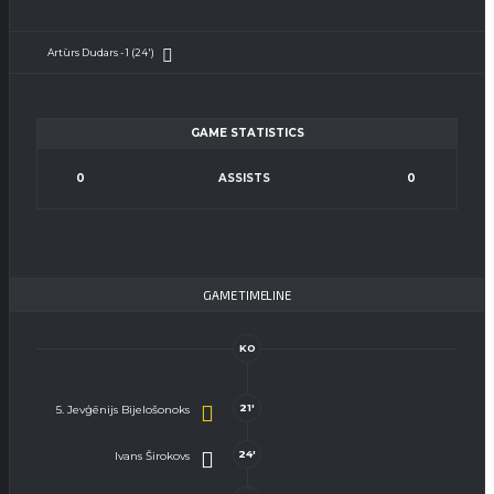
Artūrs Dudars - 1 (24')
GAME STATISTICS
0
ASSISTS
0
GAME TIMELINE
KO
21'
5. Jevģēnijs Bijelošonoks
24'
Ivans Širokovs