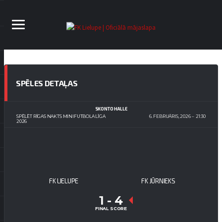
SPĒLES DETAĻAS
SKONTO HALLE
SPĒLĒT RĪGAS NAKTS MINIFUTBOLA LĪGA
6. FEBRUĀRIS, 2026
21:30
2026
FK LIELUPE
FK JŪRNIEKS
1
-
4
FINAL SCORE