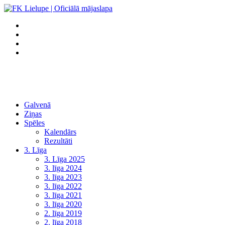
Galvenā
Ziņas
Spēles
Kalendārs
Rezultāti
3. Līga
3. Līga 2025
3. līga 2024
3. līga 2023
3. līga 2022
3. līga 2021
3. līga 2020
2. līga 2019
2. līga 2018