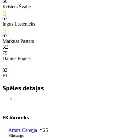
66'
Kristers Švabe
67'
Ingus Lastenieks
67'
Markuss Pastars
79'
Daniils Fogels
82'
FT
Spēles detaļas
FK Jūrnieks
Artūrs Cereņja
25
1
Vārtsargs