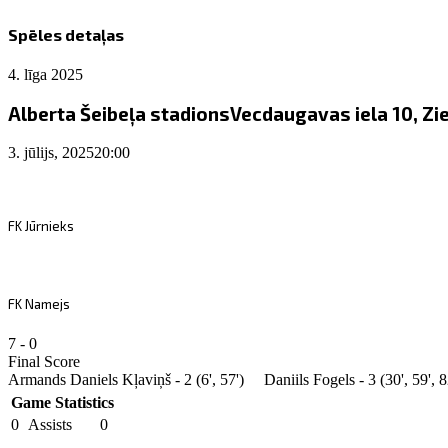
Spēles detaļas
4. līga 2025
Alberta Šeibeļa stadions
Vecdaugavas iela 10, Zie
3. jūlijs, 2025
20:00
FK Jūrnieks
FK Namejs
7
-
0
Final Score
Armands Daniels Kļaviņš - 2 (6', 57')
Daniils Fogels - 3 (30', 59', 8
Game Statistics
0
Assists
0