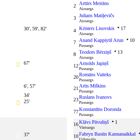
Artūrs Meirāns
2
Aizsargs
Julians Matiļevičs
3
Aizsargs
Kristers Lisovskis
17
30', 59', 82'
4
Aizsargs
Anand Kappiytil Arun
10
7
Pussargs
Teodors Bērziņš
13
8
Aizsargs
67'
Arnolds Japiņš
12
Pussargs
Romāns Vaiteks
20
Pussargs
Artis Miškins
6', 57'
21
Pussargs
34'
Ruslans Ivanovs
23
25'
Pussargs
Konstantīns Doronda
77
Pussargs
Klāvs Pāvuliņš
1
16
Vārtsargs
Fabryn Bastin Kannanaikkal
37'
10
Uzbrucējs