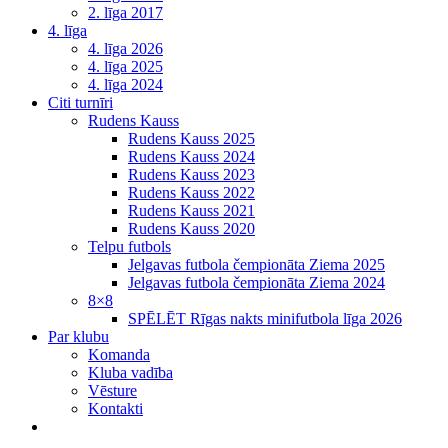
2. līga 2017
4. līga
4. līga 2026
4. līga 2025
4. līga 2024
Citi turnīri
Rudens Kauss
Rudens Kauss 2025
Rudens Kauss 2024
Rudens Kauss 2023
Rudens Kauss 2022
Rudens Kauss 2021
Rudens Kauss 2020
Telpu futbols
Jelgavas futbola čempionāta Ziema 2025
Jelgavas futbola čempionāta Ziema 2024
8×8
SPĒLĒT Rīgas nakts minifutbola līga 2026
Par klubu
Komanda
Kluba vadība
Vēsture
Kontakti