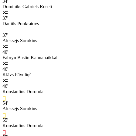
34'
Dominiks Gabriels Roseti
37'
Daniils Ponkratovs
37'
Aleksejs Sorokins
40'
Fabryn Bastin Kannanaikkal
46'
Klāvs Pāvuliņš
46'
Konstantīns Doronda
54'
Aleksejs Sorokins
55'
Konstantīns Doronda