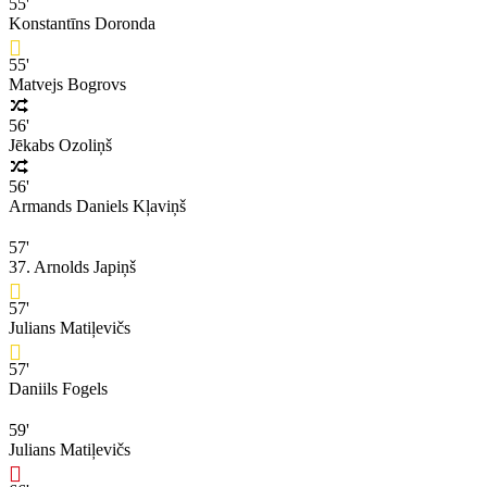
55'
Konstantīns Doronda
55'
Matvejs Bogrovs
56'
Jēkabs Ozoliņš
56'
Armands Daniels Kļaviņš
57'
37. Arnolds Japiņš
57'
Julians Matiļevičs
57'
Daniils Fogels
59'
Julians Matiļevičs