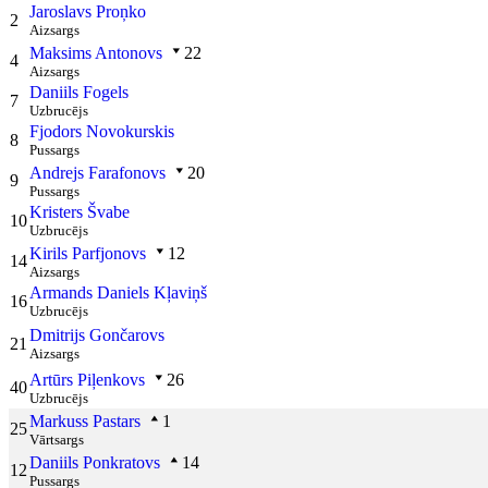
Jaroslavs Proņko
2
Aizsargs
Maksims Antonovs
22
4
Aizsargs
Daniils Fogels
7
Uzbrucējs
Fjodors Novokurskis
8
Pussargs
Andrejs Farafonovs
20
9
Pussargs
Kristers Švabe
10
Uzbrucējs
Kirils Parfjonovs
12
14
Aizsargs
Armands Daniels Kļaviņš
16
Uzbrucējs
Dmitrijs Gončarovs
21
Aizsargs
Artūrs Piļenkovs
26
40
Uzbrucējs
Markuss Pastars
1
25
Vārtsargs
Daniils Ponkratovs
14
12
Pussargs