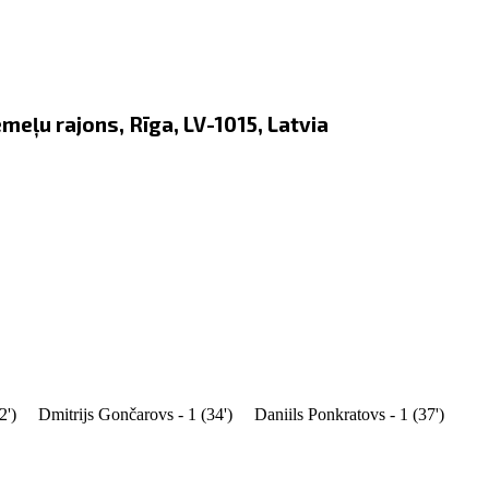
meļu rajons, Rīga, LV-1015, Latvia
2')
Dmitrijs Gončarovs - 1 (34')
Daniils Ponkratovs - 1 (37')