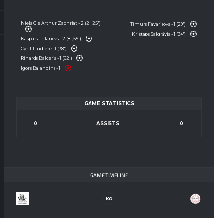
Niels Ole Arthur Zachriat - 2 (2', 25')
Timurs Favarisovs - 1 (29')
Kristaps Salgrāvis - 1 (34')
Kaspars Trifanovs - 2 (8', 55')
Cyril Taudiere - 1 (38')
Rihards Balceris - 1 (62')
Igors Balandins - 1
GAME STATISTICS
0
ASSISTS
0
GAME TIMELINE
KO