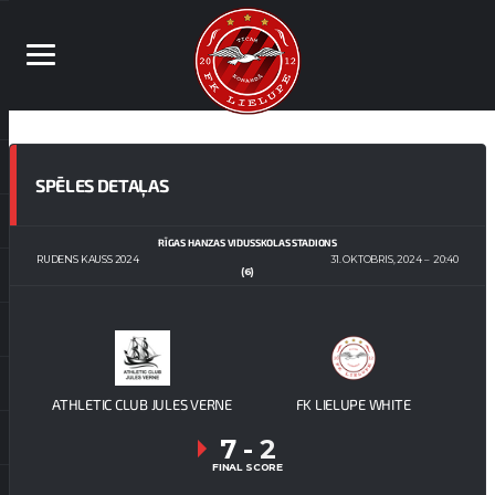
SPĒLES DETAĻAS
RĪGAS HANZAS VIDUSSKOLAS STADIONS
RUDENS KAUSS 2024
31. OKTOBRIS, 2024
20:40
(6)
ATHLETIC CLUB JULES VERNE
FK LIELUPE WHITE
7
-
2
FINAL SCORE