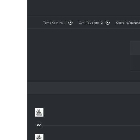
Toms Kalniņš - 1
Cyril Taudiere - 2
Georgijs Aganovs 
KO