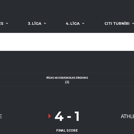
ES
3. LĪGA
4. LĪGA
CITI TURNĪRI
RĪGAS 49.VIDUSSKOLAS STADIONS
(2)
4
-
1
E
ATHL
FINAL SCORE