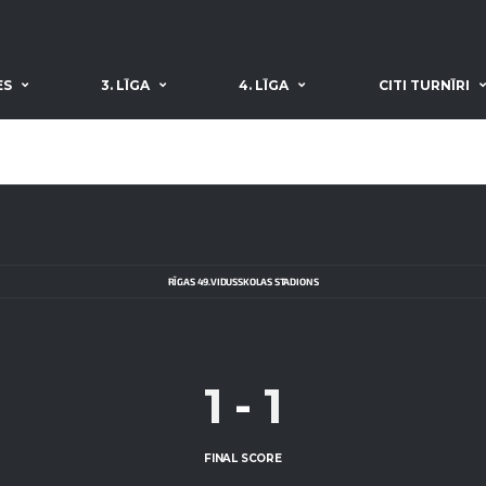
ES
3. LĪGA
4. LĪGA
CITI TURNĪRI
RĪGAS 49.VIDUSSKOLAS STADIONS
1
-
1
FINAL SCORE