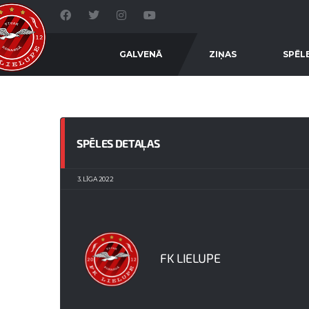
GALVENĀ
ZIŅAS
SPĒL
SPĒLES DETAĻAS
3. LĪGA 2022
FK LIELUPE