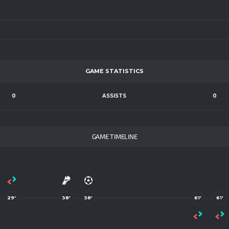
GAME STATISTICS
0
ASSISTS
0
GAME TIMELINE
29'
38'
38'
61'
61'