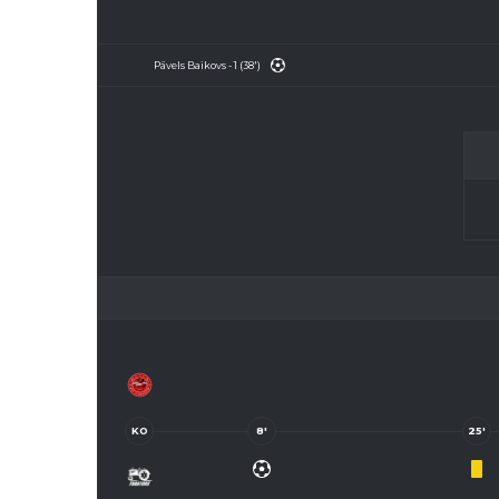
Pāvels Baikovs - 1 (38')
KO
8'
25'