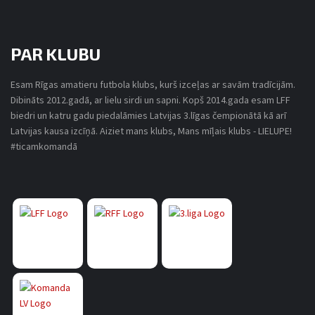
PAR KLUBU
Esam Rīgas amatieru futbola klubs, kurš izceļas ar savām tradīcijām.
Dibināts 2012.gadā, ar lielu sirdi un sapni. Kopš 2014.gada esam LFF
biedri un katru gadu piedalāmies Latvijas 3.līgas čempionātā kā arī
Latvijas kausa izcīņā. Aiziet mans klubs, Mans mīļais klubs - LIELUPE!
#ticamkomandā