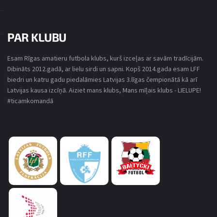
PAR KLUBU
Esam Rīgas amatieru futbola klubs, kurš izceļas ar savām tradīcijām.
Dibināts 2012.gadā, ar lielu sirdi un sapni. Kopš 2014.gada esam LFF
biedri un katru gadu piedalāmies Latvijas 3.līgas čempionātā kā arī
Latvijas kausa izcīņā. Aiziet mans klubs, Mans mīļais klubs - LIELUPE!
#ticamkomandā