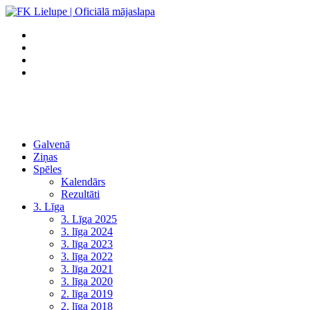
Galvenā
Ziņas
Spēles
Kalendārs
Rezultāti
3. Līga
3. Līga 2025
3. līga 2024
3. līga 2023
3. līga 2022
3. līga 2021
3. līga 2020
2. līga 2019
2. līga 2018