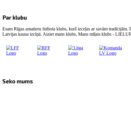
Par klubu
Esam Rīgas amatieru futbola klubs, kurš izceļas ar savām tradīcijām. 
Latvijas kausa izcīņā. Aiziet mans klubs, Mans mīļais klubs - LIE
Seko mums
Facebook
Twitter
Instagram
YouTube