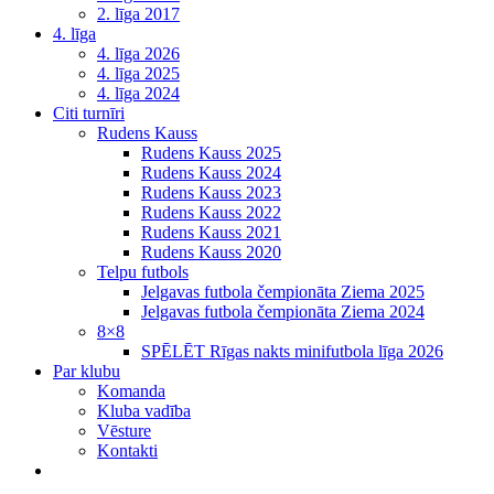
2. līga 2017
4. līga
4. līga 2026
4. līga 2025
4. līga 2024
Citi turnīri
Rudens Kauss
Rudens Kauss 2025
Rudens Kauss 2024
Rudens Kauss 2023
Rudens Kauss 2022
Rudens Kauss 2021
Rudens Kauss 2020
Telpu futbols
Jelgavas futbola čempionāta Ziema 2025
Jelgavas futbola čempionāta Ziema 2024
8×8
SPĒLĒT Rīgas nakts minifutbola līga 2026
Par klubu
Komanda
Kluba vadība
Vēsture
Kontakti