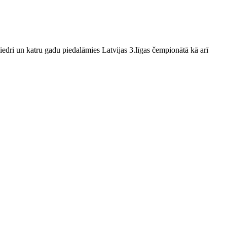
edri un katru gadu piedalāmies Latvijas 3.līgas čempionātā kā arī