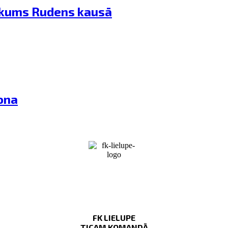
sākums Rudens kausā
ona
FK LIELUPE
TICAM KOMANDĀ