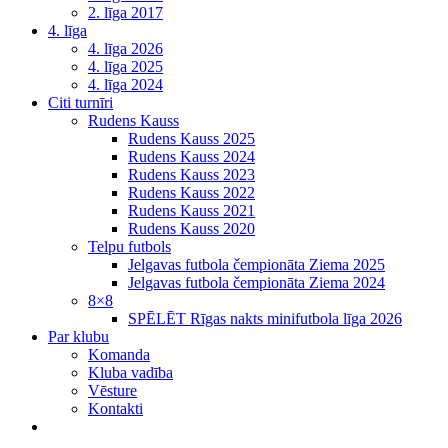
2. līga 2017
4. līga
4. līga 2026
4. līga 2025
4. līga 2024
Citi turnīri
Rudens Kauss
Rudens Kauss 2025
Rudens Kauss 2024
Rudens Kauss 2023
Rudens Kauss 2022
Rudens Kauss 2021
Rudens Kauss 2020
Telpu futbols
Jelgavas futbola čempionāta Ziema 2025
Jelgavas futbola čempionāta Ziema 2024
8×8
SPĒLĒT Rīgas nakts minifutbola līga 2026
Par klubu
Komanda
Kluba vadība
Vēsture
Kontakti