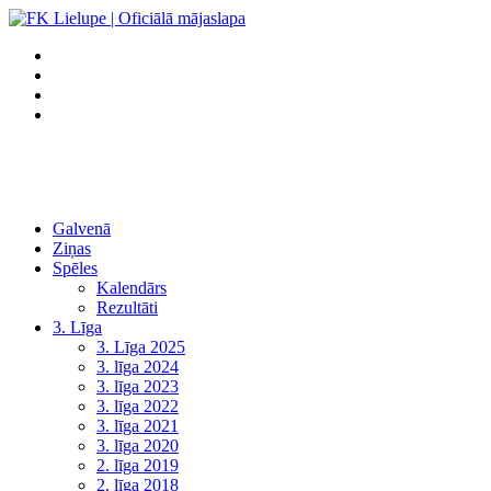
Galvenā
Ziņas
Spēles
Kalendārs
Rezultāti
3. Līga
3. Līga 2025
3. līga 2024
3. līga 2023
3. līga 2022
3. līga 2021
3. līga 2020
2. līga 2019
2. līga 2018