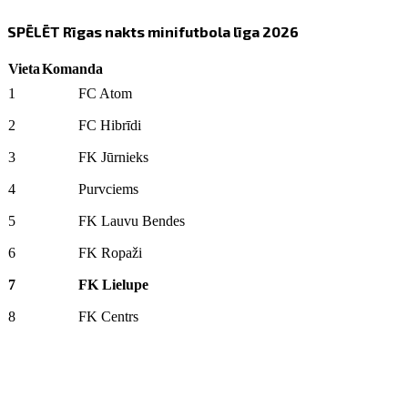
SPĒLĒT Rīgas nakts minifutbola līga 2026
Vieta
Komanda
1
FC Atom
2
FC Hibrīdi
3
FK Jūrnieks
4
Purvciems
5
FK Lauvu Bendes
6
FK Ropaži
7
FK Lielupe
8
FK Centrs