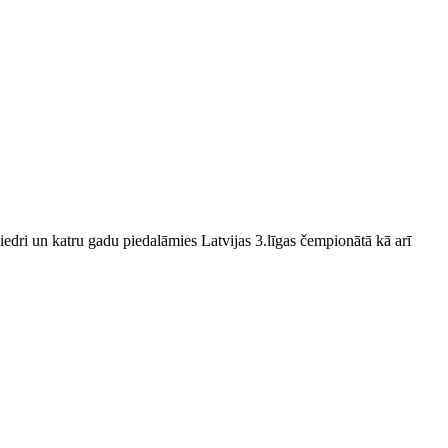
edri un katru gadu piedalāmies Latvijas 3.līgas čempionātā kā arī