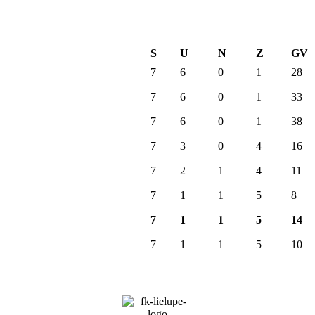
S
U
N
Z
GV
7
6
0
1
28
7
6
0
1
33
7
6
0
1
38
7
3
0
4
16
7
2
1
4
11
7
1
1
5
8
7
1
1
5
14
7
1
1
5
10